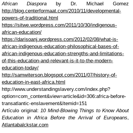
African Diaspora
by Dr. Michael Gomez
http://blog.centerformaat.com/2010/11/developmental-
powers-of-traditional.html
https://sitwe.wordpress.com/2011/10/30/indigenous-
african-education/
https://darisoanj.wordpress.com/2012/02/08/what-is-
african-indigenous-education-philosophical-bases-of-
african-indigenous-education-strengths-and-limitations-
of-this-education-and-relevant-is-it-to-the-modern-
education-today/
http://samwiterson.blogspot.com/2011/07/history-of-
education-in-east-africa.html
http://www.understandingslavery.com/index.php?
option=com_content&view=article&id=306:africa-before-
transatlantic-enslavement&Itemid=151
Artículo original:
10 Mind-Blowing Things to Know About
Education in Africa Before the Arrival of Europeans
,
Atlantabalckstar.com