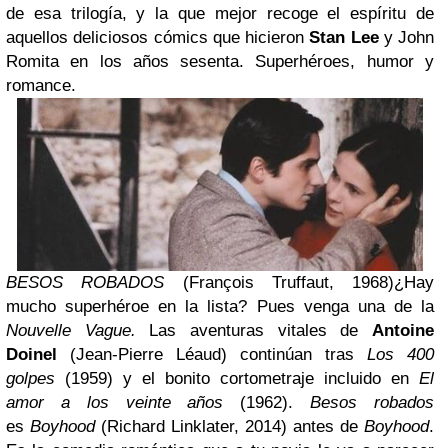
de esa trilogía, y la que mejor recoge el espíritu de
aquellos deliciosos cómics que hicieron
Stan Lee
y John
Romita en los años sesenta. Superhéroes, humor y
romance.
BESOS ROBADOS
(François Truffaut, 1968)¿Hay
mucho superhéroe en la lista? Pues venga una de la
Nouvelle Vague.
Las aventuras vitales de
Antoine
Doinel
(Jean-Pierre Léaud) continúan tras
Los 400
golpes
(1959) y el bonito cortometraje incluido en
El
amor a los veinte años
(1962).
Besos robados
es
Boyhood
(Richard Linklater, 2014) antes de
Boyhood
.