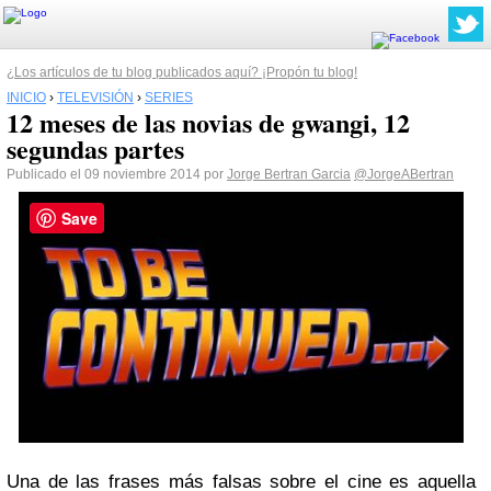
¿Los artículos de tu blog publicados aquí? ¡Propón tu blog!
INICIO
›
TELEVISIÓN
›
SERIES
12 meses de las novias de gwangi, 12
segundas partes
Publicado el 09 noviembre 2014 por
Jorge Bertran Garcia
@JorgeABertran
Save
Una de las frases más falsas sobre el cine es aquella