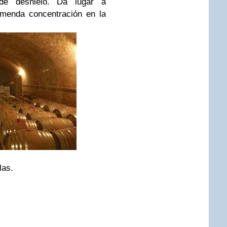
de deshielo. Da lugar a
emenda concentración en la
las.