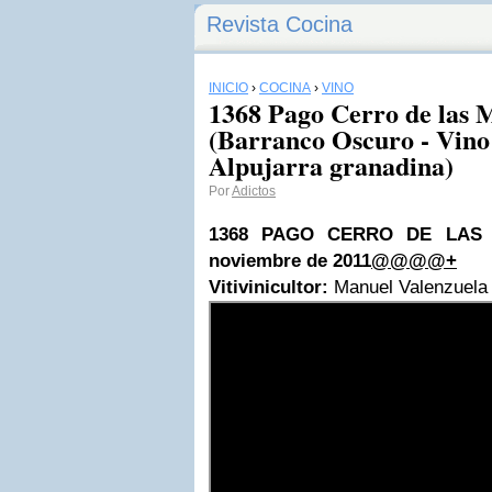
Revista Cocina
INICIO
›
COCINA
›
VINO
1368 Pago Cerro de las 
(Barranco Oscuro - Vino 
Alpujarra granadina)
Por
Adictos
1368 PAGO CERRO DE LAS 
noviembre de 2011
@@@@+
Vitivinicultor:
Manuel Valenzuela