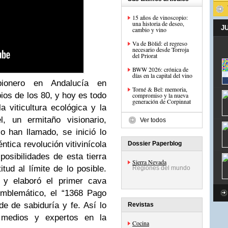
15 años de vinoscopio:
una historia de deseo,
J
cambio y vino
Va de Bòlid: el regreso
necesario desde Torroja
del Priorat
BWW 2026: crónica de
días en la capital del vino
ionero en Andalucía en
Torné & Bel: memoria,
pios de los 80, y hoy es todo
compromiso y la nueva
generación de Corpinnat
a viticultura ecológica y la
l, un ermitaño visionario,
Ver todos
 han llamado, se inició lo
tica revolución vitivinícola
Dossier Paperblog
posibilidades de esta tierra
Sierra Nevada
tud al límite de lo posible.
Regiones del mundo
a y elaboró el primer cava
emblemático, el “1368 Pago
e de sabiduría y fe. Así lo
Revistas
 medios y expertos en la
Cocina