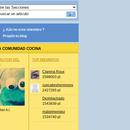
¿ Aún no eres miembro ?
Propón tu blog
A COMUNIDAD COCINA
 AUTOR DEL
TOP MIEMBROS
A
Clarena Roux
2598003 pt
cupcakeshermosos
2427265 pt
Deshilachado
1543839 pt
her A.l.
mabelmendez
1534740 pt