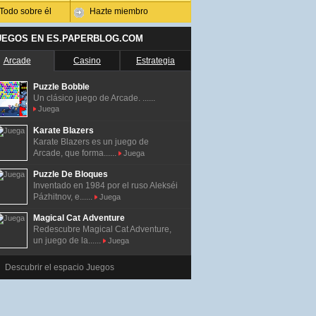
Todo sobre él
Hazte miembro
UEGOS EN ES.PAPERBLOG.COM
Arcade
Casino
Estrategia
Puzzle Bobble
Un clásico juego de Arcade. ......
Juega
Karate Blazers
Karate Blazers es un juego de
Arcade, que forma......
Juega
Puzzle De Bloques
Inventado en 1984 por el ruso Alekséi
Pázhitnov, e......
Juega
Magical Cat Adventure
Redescubre Magical Cat Adventure,
un juego de la......
Juega
Descubrir el espacio Juegos