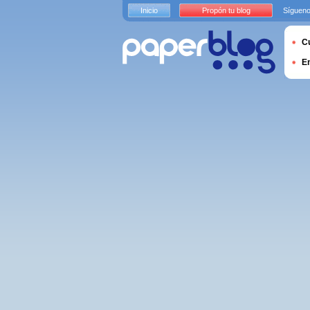
Inicio
Propón tu blog
Sígueno
Cu
E