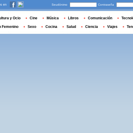
s en
Seudónimo
Contraseña
ltura y Ocio
Cine
Música
Libros
Comunicación
Tecnol
n Femenino
Sexo
Cocina
Salud
Ciencia
Viajes
Ten