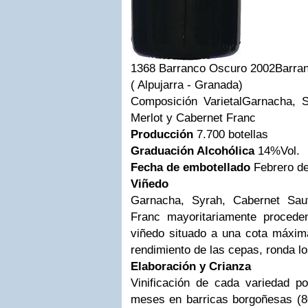
1368 Barranco Oscuro 2002
Barra
( Alpujarra - Granada)
Composición Varietal
Garnacha, S
Merlot y Cabernet Franc
Producción
7.700 botellas
Graduación Alcohólica
14%Vol.
Fecha de embotellado
Febrero d
Viñedo
Garnacha, Syrah, Cabernet Sau
Franc mayoritariamente procede
viñedo situado a una cota máxima
rendimiento de las cepas, ronda l
Elaboración y Crianza
Vinificación de cada variedad p
meses en barricas borgoñesas (8