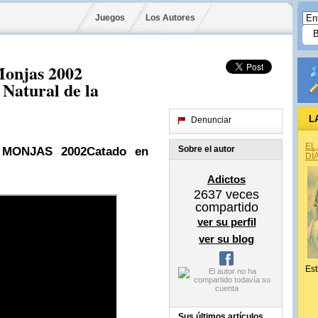
Juegos
Los Autores
Monjas 2002
Natural de la
L
Denunciar
EL
Sobre el autor
MONJAS 2002
Catado en
DÍ
Adictos
2637
veces
compartido
ver su perfil
ver su blog
Est
Sus últimos artículos