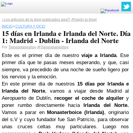
¿Los artículos de tu blog publicados aquí? ¡Propón tu blog!
INICIO
›
CULTURA Y OCIO
15 días en Irlanda e Irlanda del Norte. Día
1: Madrid - Dublin - Irlanda del Norte
Por
Tienesplaneshoy
@Tienesplaneshoy
Este es el primer día de nuestro
viaje a Irlanda
. Ese
primer día que te pasas meses esperando, y que, casi
siempre, va precedido de una noche de sueño ligero por
los nervios y la emoción.
En este primer dia de nuestros
15 días por Irlanda e
Irlanda del Norte
, vamos a viajar desde Madrid al
Aeropuerto de Dublín,
recoger el coche de alquiler
y
poner rumbo directamente hacia
Irlanda del Norte.
Vamos a parar en
Monasterboice (Irlanda)
, originario
del s.V y cuyo fundador fue San Patricio, para observar
unas cruces celtas muy particulares. Luego nos