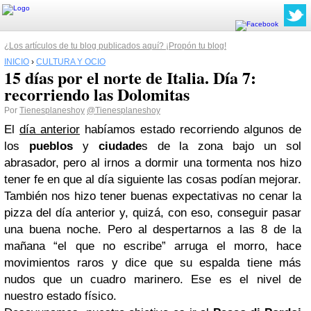
¿Los artículos de tu blog publicados aquí? ¡Propón tu blog!
INICIO
›
CULTURA Y OCIO
15 días por el norte de Italia. Día 7:
recorriendo las Dolomitas
Por
Tienesplaneshoy
@Tienesplaneshoy
El
día anterior
habíamos estado recorriendo algunos de
los
pueblos
y
ciudade
s de la zona bajo un sol
abrasador, pero al irnos a dormir una tormenta nos hizo
tener fe en que al día siguiente las cosas podían mejorar.
También nos hizo tener buenas expectativas no cenar la
pizza del día anterior y, quizá, con eso, conseguir pasar
una buena noche. Pero al despertarnos a las 8 de la
mañana “el que no escribe” arruga el morro, hace
movimientos raros y dice que su espalda tiene más
nudos que un cuadro marinero. Ese es el nivel de
nuestro estado físico.