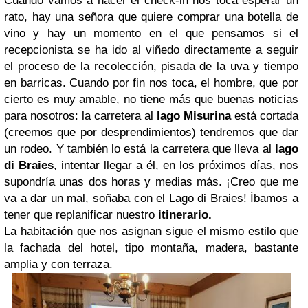
Cuando vamos a hacer el check-in nos toca esperar un
rato, hay una señora que quiere comprar una botella de
vino y hay un momento en el que pensamos si el
recepcionista se ha ido al viñedo directamente a seguir
el proceso de la recolección, pisada de la uva y tiempo
en barricas. Cuando por fin nos toca, el hombre, que por
cierto es muy amable, no tiene más que buenas noticias
para nosotros: la carretera al
lago Misurina
está cortada
(creemos que por desprendimientos) tendremos que dar
un rodeo. Y también lo está la carretera que lleva al
lago
di Braies
, intentar llegar a él, en los próximos días, nos
supondría unas dos horas y medias más. ¡Creo que me
va a dar un mal, soñaba con el Lago di Braies! Íbamos a
tener que replanificar nuestro
itinerario.
La habitación que nos asignan sigue el mismo estilo que
la fachada del hotel, tipo montaña, madera, bastante
amplia y con terraza.