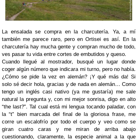
La ensalada se compra en la charcutería. Ya, a mí
también me parece raro, pero en Ortisei es así. En la
charcutería hay mucha gente y compran mucho de todo,
ves pasar tu vida entre cortes de embutidos y queso.
Cuando llegué al mostrador, busqué un lugar donde
coger algún número que indicara mi turno, pero no había.
¿Cómo se pide la vez en alemán? ¡Y qué más da! Si
solo sé decir hola, gracias y de nada en alemán… Como
tengo un inglés casi nativo (ya me gustaría) me sale
natural la pregunta y, con mi mejor sonrisa, digo en alto
“the last?”. Tal cual está mi lengua tocando paladar, con
la “t” bien marcada del final de la gloriosa frase, me
corre un escalofrío por todo el cuerpo y veo como se
giran cuatro caras y me miran de arriba abajo
cuestionando, claramente, la especie animal a la que