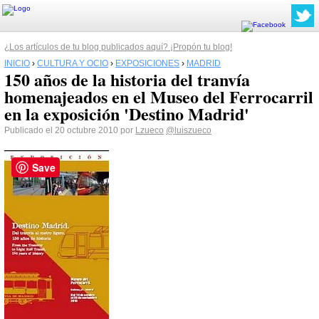
¿Los artículos de tu blog publicados aquí? ¡Propón tu blog!
INICIO
›
CULTURA Y OCIO
›
EXPOSICIONES
›
MADRID
150 años de la historia del tranvía
homenajeados en el Museo del Ferrocarril
en la exposición 'Destino Madrid'
Publicado el 20 octubre 2010 por
Lzueco
@luiszueco
Save