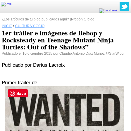
¿Los artículos de tu blog publicados aquí? ¡Propón tu blog!
INICIO
›
CULTURA Y OCIO
1er tráiler e imágenes de Bebop y
Rocksteady en Teenage Mutant Ninja
Turtles: Out of the Shadows”
Publicado el 10 diciembre 2015 por
Claudio Antonio Diaz Muñoz
@StarWlog
Publicado por
Darius Lacroix
Primer trailer de
Save