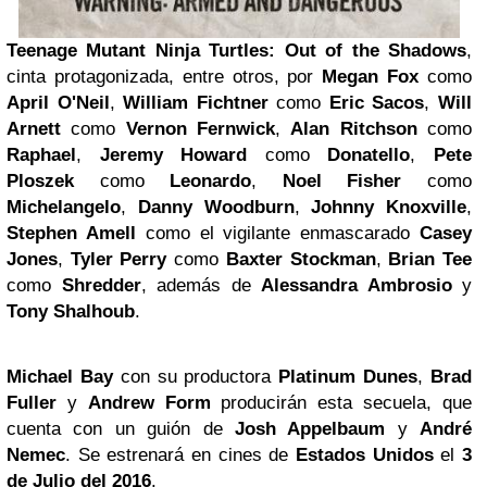
Teenage Mutant Ninja Turtles: Out of the Shadows
,
cinta protagonizada, entre otros, por
Megan Fox
como
April O'Neil
,
William Fichtner
como
Eric Sacos
,
Will
Arnett
como
Vernon Fernwick
,
Alan Ritchson
como
Raphael
,
Jeremy Howard
como
Donatello
,
Pete
Ploszek
como
Leonardo
,
Noel Fisher
como
Michelangelo
,
Danny Woodburn
,
Johnny Knoxville
,
Stephen Amell
como el vigilante enmascarado
Casey
Jones
,
Tyler Perry
como
Baxter Stockman
,
Brian Tee
como
Shredder
, además de
Alessandra Ambrosio
y
Tony Shalhoub
.
Michael Bay
con su productora
Platinum Dunes
,
Brad
Fuller
y
Andrew Form
producirán esta secuela, que
cuenta con un guión de
Josh Appelbaum
y
André
Nemec
. Se estrenará en cines de
Estados Unidos
el
3
de Julio del 2016
.