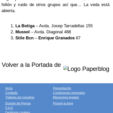
follón y ruido de otros grupos así que… La veda está
abierta.
La Botiga
– Avda. Josep Tarradellas 155
Mussol
– Avda. Diagonal 488
Stile Bcn
–
Enrique Granados
67
Volver a la Portada de
Inicio
Presentación
Contacto
Condiciones generales
Trabaja con nosotros
Menciones legales
Dossier de Prensa
Propón tu blog
F.A.Q.
Gestionar cookies