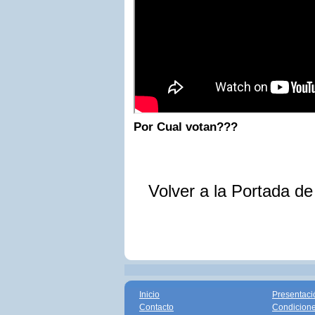
Por Cual votan???
Volver a la Portada d
Inicio
Presentaci
Contacto
Condicione