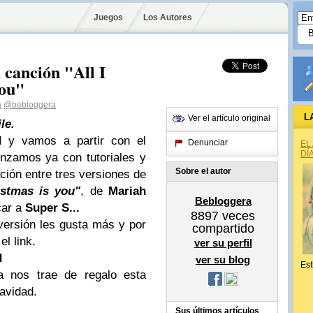
Juegos
Los Autores
a canción "All I
You"
a
@bebloggera
L
Ver el artículo original
le.
d
y vamos a partir con el
Denunciar
EL
DÍ
enzamos ya con tutoriales y
Sobre el autor
ión entre tres versiones de
istmas is you"
, de
Mariah
Bebloggera
car a
Super S...
8897
veces
versión les gusta más y por
compartido
l link.
ver su perfil
d
ver su blog
Est
a nos trae de regalo esta
avidad.
Sus últimos artículos