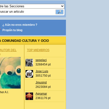
¿ Aún no eres miembro ?
Propón tu blog
A COMUNIDAD CULTURA Y OCIO
 AUTOR DEL
TOP MIEMBROS
A
sepelaci
3268454 pt
Jose Luis
3051750 pt
Jmusind
2623084 pt
her A.l.
Agramar
2361176 pt