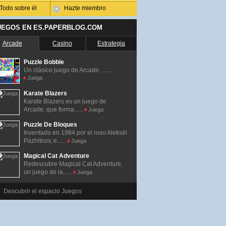
Todo sobre él
Hazte miembro
UEGOS EN ES.PAPERBLOG.COM
Arcade
Casino
Estrategia
Puzzle Bobble
Un clásico juego de Arcade. ......
Juega
Karate Blazers
Karate Blazers es un juego de
Arcade, que forma......
Juega
Puzzle De Bloques
Inventado en 1984 por el ruso Alekséi
Pázhitnov, e......
Juega
Magical Cat Adventure
Redescubre Magical Cat Adventure,
un juego de la......
Juega
Descubrir el espacio Juegos