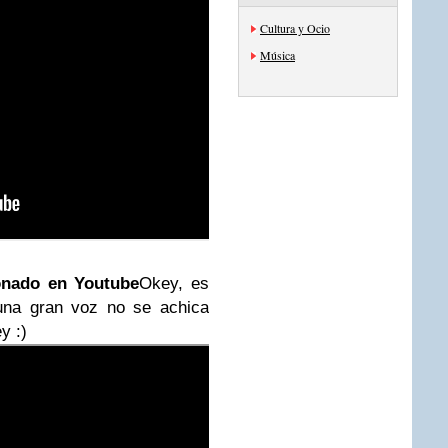
Cultura y Ocio
Música
ionado en Youtube
Okey, es
 una gran voz no se achica
y :)