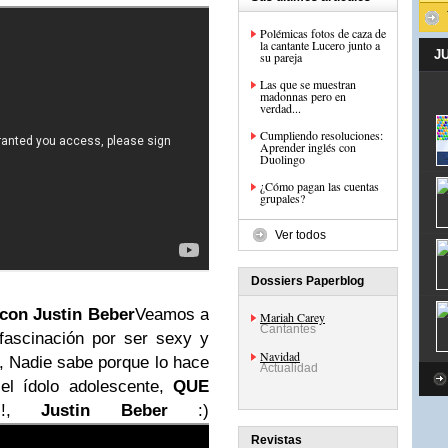
Polémicas fotos de caza de
la cantante Lucero junto a
J
su pareja
Las que se muestran
madonnas pero en
verdad...
Cumpliendo resoluciones:
Aprender inglés con
Duolingo
¿Cómo pagan las cuentas
grupales?
Ver todos
Dossiers Paperblog
con Justin Beber
Veamos a
Mariah Carey
Cantantes
fascinación por ser sexy y
Navidad
d, Nadie sabe porque lo hace
Actualidad
 el ídolo adolescente,
QUE
!
!,
Justin Beber
:)
Revistas