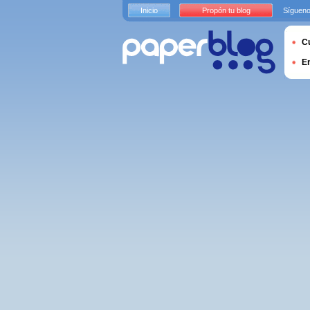
Inicio
Propón tu blog
Sígueno
Cu
E