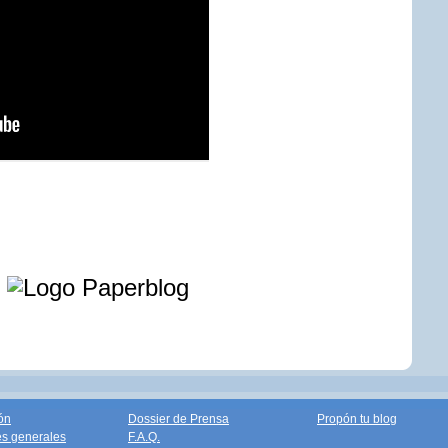
e
ón
Dossier de Prensa
Propón tu blog
s generales
F.A.Q.