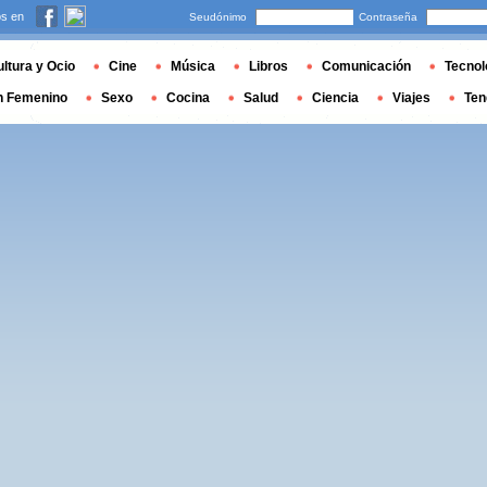
s en
Seudónimo
Contraseña
ltura y Ocio
Cine
Música
Libros
Comunicación
Tecnol
n Femenino
Sexo
Cocina
Salud
Ciencia
Viajes
Ten