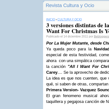
Revista Cultura y Ocio
INICIO
›
CULTURA Y OCIO
3 versiones distintas de l
Want For Christmas Is 
Publicado el 14 diciembre 2011 por
Beblogger
Por La Mujer Mutante, desde Chi
Ya queda poco para la
Navida
especial de esta festividad, com
ahora con una simpática comparac
la canción
"All I Want For Chr
Carey
.... Se la aprovecho de dedi
La idea es que nos cuenten, que 
qué, si saben de otras, compartan e
Primera Version- Vazquez Soun
El gran fenomeno musical ahor
taquillera y pegajosa canción de N