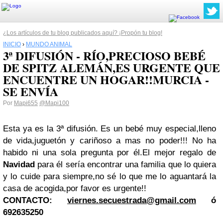
¿Los artículos de tu blog publicados aquí? ¡Propón tu blog!
INICIO
›
MUNDO ANIMAL
3ª DIFUSIÓN - RÍO,PRECIOSO BEBÉ
DE SPITZ ALEMÁN,ES URGENTE QUE
ENCUENTRE UN HOGAR!!MURCIA -
Por
Mapi655
@Mapi100
Esta ya es la 3ª difusión. Es un bebé muy especial,lleno
de vida,juguetón y cariñoso a mas no poder!!! No ha
habido ni una sola pregunta por él.El mejor regalo de
Navidad
para él sería encontrar una familia que lo quiera
y lo cuide para siempre,no sé lo que me lo aguantará la
casa de acogida,por favor es urgente!!
CONTACTO:
viernes.secuestrada@gmail.com
ó
692635250