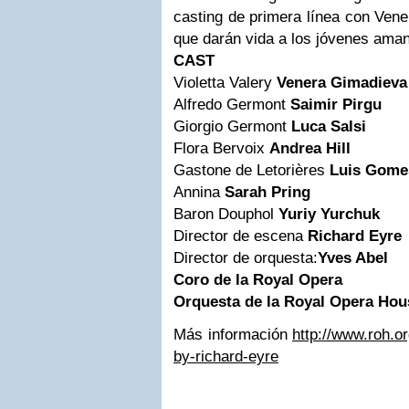
casting de primera línea con Ven
que darán vida a los jóvenes aman
CAST
Violetta Valery
Venera Gimadieva
Alfredo Germont
Saimir Pirgu
Giorgio Germont
Luca Salsi
Flora Bervoix
Andrea Hill
Gastone de Letorières
Luis Gome
Annina
Sarah Pring
Baron Douphol
Yuriy Yurchuk
Director de escena
Richard Eyre
Director de orquesta:
Yves Abel
Coro de la Royal Opera
Orquesta de la Royal Opera Hou
Más información
http://www.roh.or
by-richard-eyre