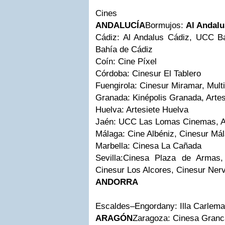
Cines
ANDALUCÍA
Bormujos:
Al Andalu
Cádiz: Al Andalus Cádiz, UCC B
Bahía de Cádiz
Coín: Cine Píxel
Córdoba: Cinesur El Tablero
Fuengirola: Cinesur Miramar, Multic
Granada: Kinépolis Granada, Arte
Huelva: Artesiete Huelva
Jaén: UCC Las Lomas Cinemas, A
Málaga: Cine Albéniz, Cinesur Mál
Marbella: Cinesa La Cañada
Sevilla:Cinesa Plaza de Arma
Cinesur Los Alcores, Cinesur Ner
ANDORRA
Escaldes–Engordany: Illa Carlem
ARAGÓN
Zaragoza: Cinesa Granc