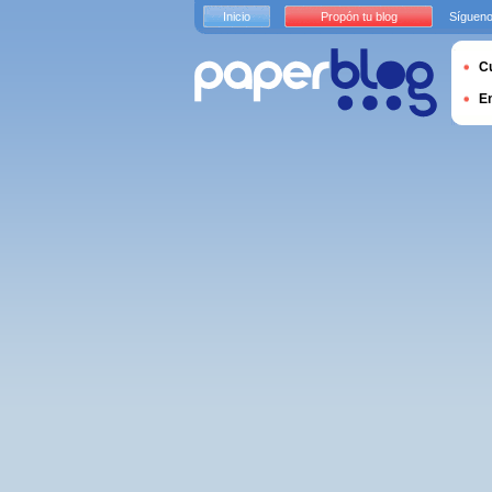
Inicio
Propón tu blog
Sígueno
Cu
E