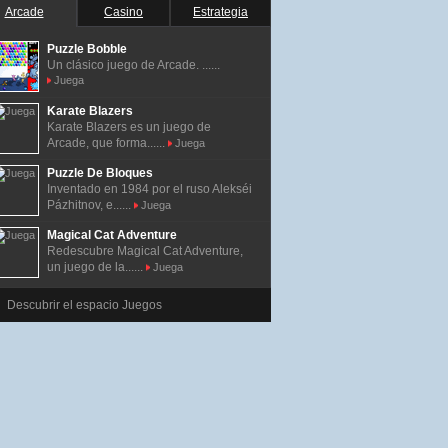
Arcade
Casino
Estrategia
Puzzle Bobble
Un clásico juego de Arcade. ......
Juega
Karate Blazers
Karate Blazers es un juego de
Arcade, que forma......
Juega
Puzzle De Bloques
Inventado en 1984 por el ruso Alekséi
Pázhitnov, e......
Juega
Magical Cat Adventure
Redescubre Magical Cat Adventure,
un juego de la......
Juega
Descubrir el espacio Juegos