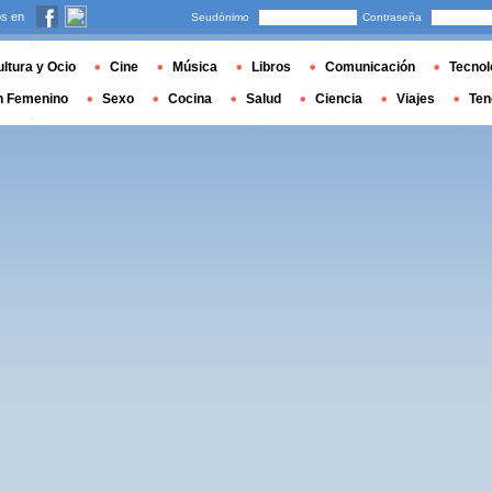
s en
Seudónimo
Contraseña
ltura y Ocio
Cine
Música
Libros
Comunicación
Tecnol
n Femenino
Sexo
Cocina
Salud
Ciencia
Viajes
Ten