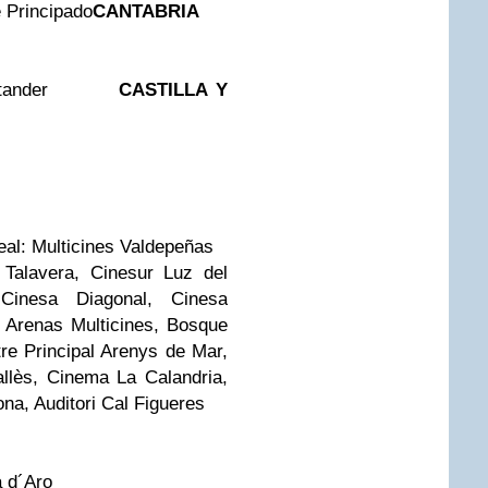
 Principado
CANTABRIA
e Santander
CASTILLA Y
al: Multicines Valdepeñas
 Talavera, Cinesur Luz del
 Cinesa Diagonal, Cinesa
 Arenas Multicines, Bosque
tre Principal Arenys de Mar,
llès, Cinema La Calandria,
na, Auditori Cal Figueres
a d´Aro