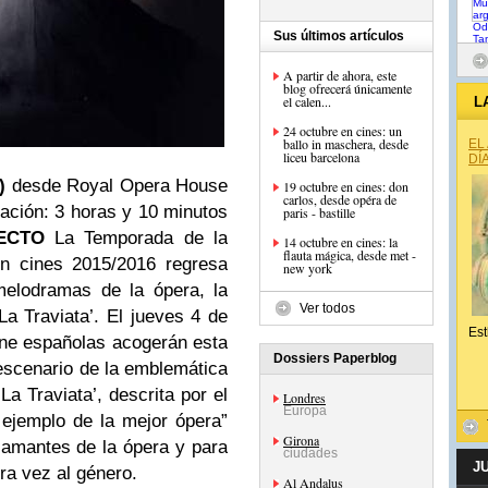
Sus últimos artículos
A partir de ahora, este
blog ofrecerá únicamente
el calen...
L
24 octubre en cines: un
ballo in maschera, desde
EL
liceu barcelona
DÍ
i)
desde Royal Opera House
19 octubre en cines: don
carlos, desde opéra de
ración: 3 horas y 10 minutos
paris - bastille
ECTO
La Temporada de la
14 octubre en cines: la
flauta mágica, desde met -
n cines 2015/2016 regresa
new york
elodramas de la ópera, la
Ver todos
La Traviata’. El jueves 4 de
Est
cine españolas acogerán esta
Dossiers Paperblog
escenario de la emblemática
‘La Traviata’, descrita por el
Londres
Europa
 ejemplo de la mejor ópera”
Girona
 amantes de la ópera y para
ciudades
J
ra vez al género.
Al Andalus