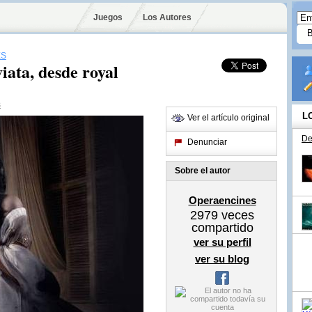
Juegos
Los Autores
ES
viata, desde royal
s
L
Ver el artículo original
De
Denunciar
Sobre el autor
Operaencines
2979
veces
compartido
ver su perfil
ver su blog