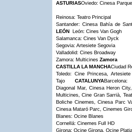
ASTURIAS
Oviedo: Cinesa Parque
Reinosa: Teatro Principal
Santander: Cinesa Bahía d
LEÓN
León: Cines Van Gogh
Salamanca: Cines Van Dyck
Segovia: Artesiete Segovia
Valladolid: Cines Broadway
Zamora: Multicines
Zamora
CASTILLA LA MANCHA
Ciudad Re
Toledo: Cine Princesa, Artesiete
Tajo
CATALUNYA
Barcelona:
Diagonal Mar, Cinesa Heron City,
Multicines, Cine Gran Sarrià, Tea
Boliche Cinemes, Cinesa Parc Va
Cinesa Mataró Parc, Cinemes Giro
Blanes: Ocine Blanes
Cornellá: Cinemes Full HD
Girona: Ocine Girona, Ocine Platj