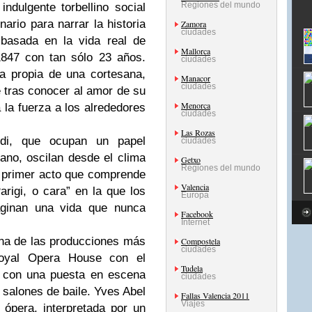
Regiones del mundo
ndulgente torbellino social
ario para narrar la historia
Zamora
ciudades
 basada en la vida real de
Mallorca
1847 con tan sólo 23 años.
ciudades
a propia de una cortesana,
Manacor
ciudades
tras conocer al amor de su
Menorca
a la fuerza a los alrededores
ciudades
Las Rozas
rdi, que ocupan un papel
ciudades
ano, oscilan desde el clima
Getxo
Regiones del mundo
l primer acto que comprende
Valencia
Parigi, o cara” en la que los
Europa
ginan una vida que nunca
Facebook
Internet
una de las producciones más
Compostela
ciudades
Royal Opera House con el
Tudela
a con una puesta en escena
ciudades
 salones de baile. Yves Abel
Fallas Valencia 2011
Viajes
 ópera, interpretada por un