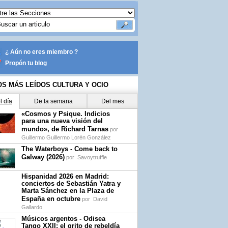
¿ Aún no eres miembro ?
Propón tu blog
OS MÁS LEÍDOS CULTURA Y OCIO
l día
De la semana
Del mes
«Cosmos y Psique. Indicios
para una nueva visión del
mundo», de Richard Tarnas
por
Guillermo Guillermo Lorén González
The Waterboys - Come back to
Galway (2026)
por
Savoytruffle
Hispanidad 2026 en Madrid:
conciertos de Sebastián Yatra y
Marta Sánchez en la Plaza de
España en octubre
por
David
Gallardo
Músicos argentos - Odisea
Tango XXII: el grito de rebeldía