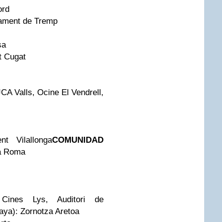
ord
ntament de Tremp
sa
t Cugat
CA Valls, Ocine El Vendrell,
nt Vilallonga
COMUNIDAD
ma Roma
, Cines Lys, Auditori de
aya): Zornotza Aretoa