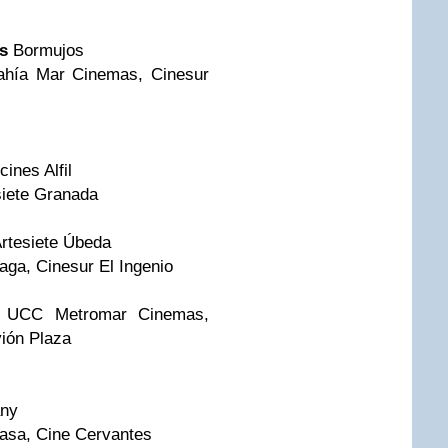
s
Bormujos
ahía Mar Cinemas, Cinesur
ines Alfil
siete Granada
rtesiete Úbeda
aga, Cinesur El Ingenio
s, UCC Metromar Cinemas,
vión Plaza
any
asa, Cine Cervantes