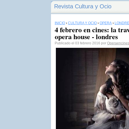
Revista Cultura y Ocio
INICIO
›
CULTURA Y OCIO
›
ÓPERA
›
LONDR
4 febrero en cines: la tra
opera house - londres
Publicado el 03 febrero 2016 por
Operaencine