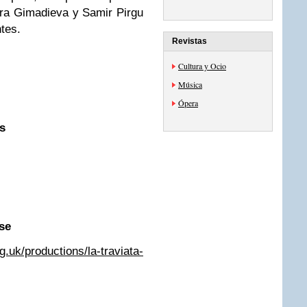
era Gimadieva y Samir Pirgu
tes.
Revistas
Cultura y Ocio
Música
Ópera
s
se
g.uk/productions/la-traviata-