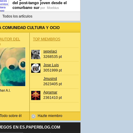
del post-tango joven desde el
conurbano sur
por
Moebius
Todos los artículos
A COMUNIDAD CULTURA Y OCIO
 AUTOR DEL
TOP MIEMBROS
A
sepelaci
3268535 pt
Jose Luis
3051999 pt
Jmusind
2623405 pt
her A.l.
Agramar
2361410 pt
Todo sobre él
Hazte miembro
UEGOS EN ES.PAPERBLOG.COM