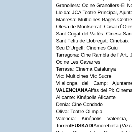
Granollers: Ocine Granollers-El N
Lleida: JCA Teatre Principal, Aju
Manresa: Multicines Bages Centre
Olesa de Montserrat: Casal d´Ole
Sant Cugat del Vallès: Cinesa San
Sant Feliu de Llobregat: Cinebaix
Seu D'Urgell: Cinemes Guiu
Tarragona: Cine Rambla de l´Art, J
Ocine Les Gavarres
Terrasa: Cinema Catalunya
Vic: Multicines Vic Sucre
Vilallonga del Camp: Ajuntame
VALENCIANA
Alfàs del Pi: Cine
Alicante: Kinépolis Alicante
Denia: Cine Condado
Oliva: Teatre Olimpia
Valencia: Kinépolis Valencia
Torrent
EUSKADI
Amorebieta (Vizc