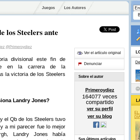
Juegos
Los Autores
de los Steelers ante
iez
@Primeroydiez
L
Ver el artículo original
ria divisional este fin de
De
Denunciar
ne en la carrera de la
s la victoria de los Steelers
Sobre el autor
Primeroydiez
164077
veces
siona Landry Jones?
L
compartido
ver su perfil
EL
ver su blog
DÍ
y el Qb de los Steelers tuvo
 y a mi parecer fue lo mejor
rgh, Landry Jones había
Sus últimos artículos