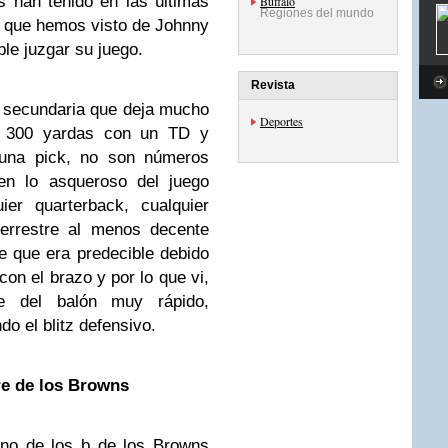
 han tenido en las últimas
Buffalo
Regiones del mundo
o que hemos visto de Johnny
le juzgar su juego.
Revista
a secundaria que deja mucho
Deportes
e 300 yardas con un TD y
una pick, no son números
en lo asqueroso del juego
ier quarterback, cualquier
terrestre al menos decente
e que era predecible debido
con el brazo y por lo que vi,
e del balón muy rápido,
o el blitz defensivo.
re de los Browns
no de los b de los Browns