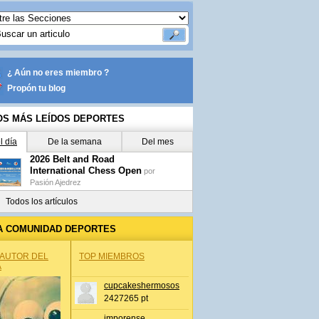
¿ Aún no eres miembro ?
Propón tu blog
OS MÁS LEÍDOS DEPORTES
l día
De la semana
Del mes
2026 Belt and Road
International Chess Open
por
Pasión Ajedrez
Todos los artículos
A COMUNIDAD DEPORTES
 AUTOR DEL
TOP MIEMBROS
A
cupcakeshermosos
2427265 pt
jmporense