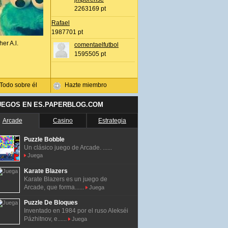
2263169 pt
Rafael
1987701 pt
her A.l.
comentaelfutbol
1595505 pt
Todo sobre él
Hazte miembro
UEGOS EN ES.PAPERBLOG.COM
Arcade
Casino
Estrategia
Puzzle Bobble
Un clásico juego de Arcade. ......
Juega
Karate Blazers
Karate Blazers es un juego de
Arcade, que forma......
Juega
Puzzle De Bloques
Inventado en 1984 por el ruso Alekséi
Pázhitnov, e......
Juega