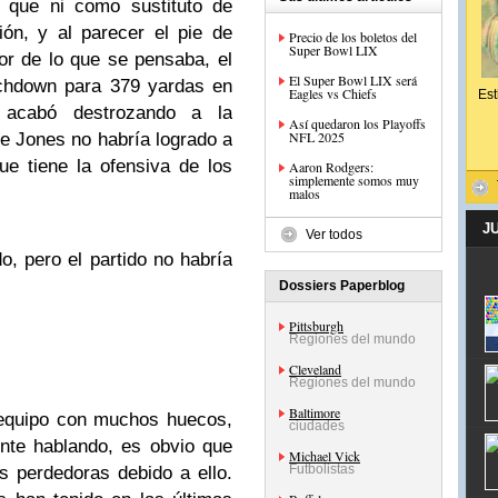
que ni como sustituto de
ón, y al parecer el pie de
Precio de los boletos del
Super Bowl LIX
r de lo que se pensaba, el
El Super Bowl LIX será
uchdown para 379 yardas en
Eagles vs Chiefs
Est
 acabó destrozando a la
Así quedaron los Playoffs
NFL 2025
e Jones no habría logrado a
e tiene la ofensiva de los
Aaron Rodgers:
simplemente somos muy
malos
J
Ver todos
o, pero el partido no habría
Dossiers Paperblog
Pittsburgh
Regiones del mundo
Cleveland
Regiones del mundo
Baltimore
equipo con muchos huecos,
ciudades
nte hablando, es obvio que
Michael Vick
Futbolistas
s perdedoras debido a ello.