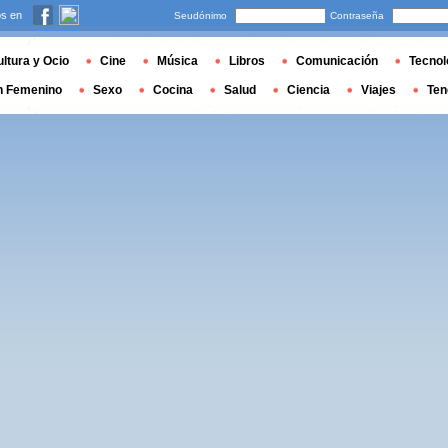
s en
Seudónimo
Contraseña
ltura y Ocio
Cine
Música
Libros
Comunicación
Tecnol
n Femenino
Sexo
Cocina
Salud
Ciencia
Viajes
Ten