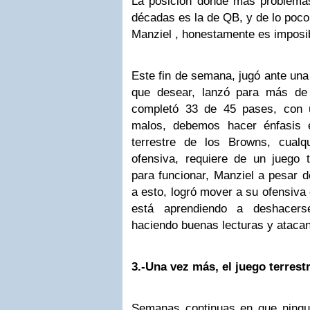
La posición donde más problemas
décadas es la de QB, y de lo poc
Manziel , honestamente es imposib
Este fin de semana, jugó ante un
que desear, lanzó para más d
completó 33 de 45 pases, con 
malos, debemos hacer énfasis 
terrestre de los Browns, cualqu
ofensiva, requiere de un juego 
para funcionar, Manziel a pesar d
a esto, logró mover a su ofensiva 
está aprendiendo a deshacers
haciendo buenas lecturas y atacand
3.-Una vez más, el juego terrest
Semanas continuas en que ningu