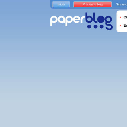
Inicio
Propón tu blog
Sígueno
Cu
E