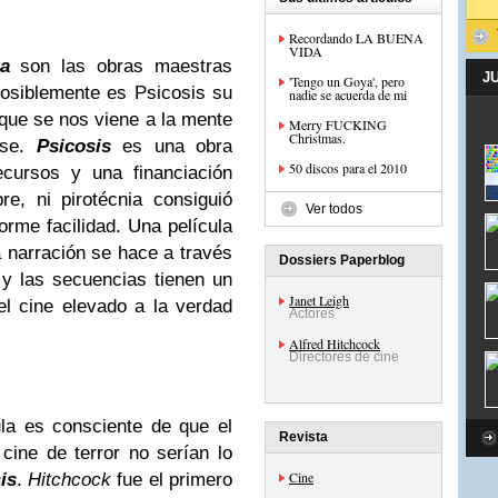
Recordando LA BUENA
VIDA
a
son las obras maestras
J
'Tengo un Goya', pero
posiblemente es Psicosis su
nadie se acuerda de mi
 que se nos viene a la mente
Merry FUCKING
Christmas.
nse.
Psicosis
es una obra
50 discos para el 2010
cursos y una financiación
e, ni pirotécnia consiguió
Ver todos
orme facilidad. Una película
a narración se hace a través
Dossiers Paperblog
y las secuencias tienen un
Janet Leigh
el cine elevado a la verdad
Actores
Alfred Hitchcock
Directores de cine
ula es consciente de que el
Revista
 cine de terror no serían lo
Cine
is
.
Hitchcock
fue el primero