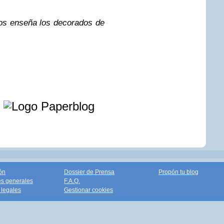
nos enseña los decorados de
e
ón
Dossier de Prensa
Propón tu blog
s generales
F.A.Q.
legales
Gestionar cookies