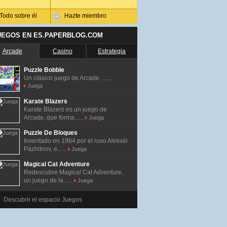
Todo sobre él
Hazte miembro
UEGOS EN ES.PAPERBLOG.COM
Arcade
Casino
Estrategia
Puzzle Bobble
Un clásico juego de Arcade. ......
Juega
Karate Blazers
Karate Blazers es un juego de
Arcade, que forma......
Juega
Puzzle De Bloques
Inventado en 1984 por el ruso Alekséi
Pázhitnov, e......
Juega
Magical Cat Adventure
Redescubre Magical Cat Adventure,
un juego de la......
Juega
Descubrir el espacio Juegos