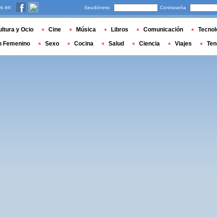
s en
Seudónimo
Contraseña
ltura y Ocio
Cine
Música
Libros
Comunicación
Tecnol
n Femenino
Sexo
Cocina
Salud
Ciencia
Viajes
Ten