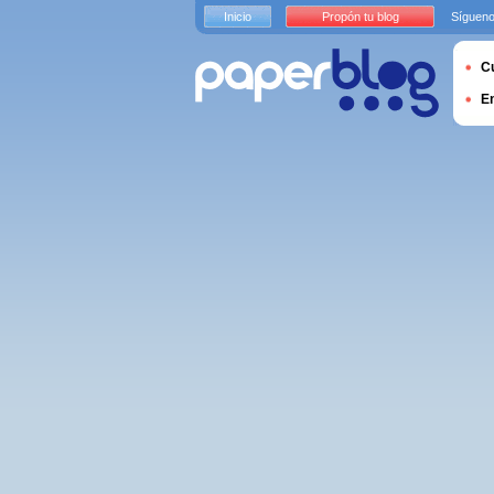
Inicio
Propón tu blog
Sígueno
Cu
E