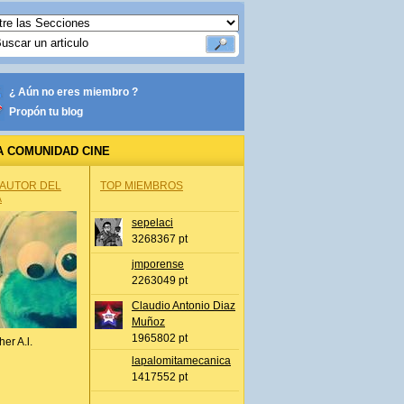
¿ Aún no eres miembro ?
Propón tu blog
A COMUNIDAD CINE
 AUTOR DEL
TOP MIEMBROS
A
sepelaci
3268367 pt
jmporense
2263049 pt
Claudio Antonio Diaz
Muñoz
1965802 pt
her A.l.
lapalomitamecanica
1417552 pt