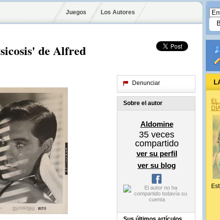
Juegos
Los Autores
sicosis' de Alfred
L
Denunciar
EL
Sobre el autor
DÍ
Aldomine
35
veces
compartido
ver su perfil
ver su blog
Est
Sus últimos artículos