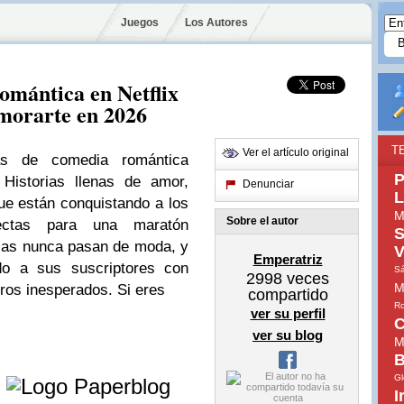
Juegos
Los Autores
omántica en Netflix
morarte en 2026
T
Ver el artículo original
as de comedia romántica
P
 Historias llenas de amor,
Denunciar
L
e están conquistando a los
M
Sobre el autor
fectas para una maratón
S
cas nunca pasan de moda, y
V
Emperatriz
ido a sus suscriptores con
S
2998
veces
M
iros inesperados. Si eres
compartido
Ro
ver su perfil
C
ver su blog
M
B
e
Gl
I