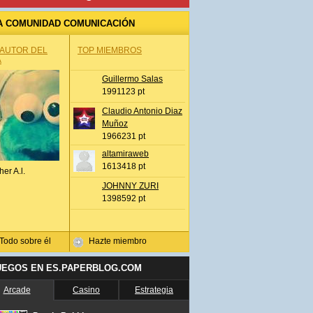
A COMUNIDAD COMUNICACIÓN
 AUTOR DEL
TOP MIEMBROS
A
Guillermo Salas
1991123 pt
Claudio Antonio Diaz
Muñoz
1966231 pt
altamiraweb
1613418 pt
her A.l.
JOHNNY ZURI
1398592 pt
Todo sobre él
Hazte miembro
UEGOS EN ES.PAPERBLOG.COM
Arcade
Casino
Estrategia