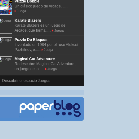
Puzzle Bobble
Un clásico juego de Arcade. ......
Juega
Karate Blazers
Karate Blazers es un juego de
Arcade, que forma......
Juega
Puzzle De Bloques
Inventado en 1984 por el ruso Alekséi
Pázhitnov, e......
Juega
Magical Cat Adventure
Redescubre Magical Cat Adventure,
un juego de la......
Juega
Descubrir el espacio Juegos