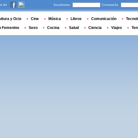
s en
Seudónimo
Contraseña
ltura y Ocio
Cine
Música
Libros
Comunicación
Tecnol
n Femenino
Sexo
Cocina
Salud
Ciencia
Viajes
Ten