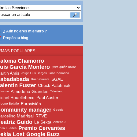
¿ Aún no eres miembro ?
Propón tu blog
EMAS POPULARES
aloma Chamorro
uis García Montero
¡Mira quién baila!
artin Amis
Jorge Luis Borges
Gran hermano
abadabada
SGAE
Buenafuente
alentín Fuster
Chuck Palahniuk
Almudena Grandes
álvame
Telecinco
ichel Houellebecq
Paul Auster
Eurovisión
berto Bolaño
ommunity manager
Google
arcelino Madrigal
RTVE
eatriz Guido
La Sexta
Antena 3
Premio Cervantes
oria Fuertes
rekia
Lost
Google Buzz