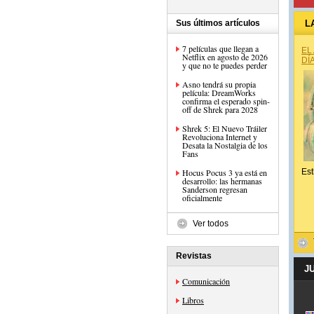
Sus últimos artículos
L
7 películas que llegan a
EL
Netflix en agosto de 2026
DÍ
y que no te puedes perder
Asno tendrá su propia
película: DreamWorks
confirma el esperado spin-
off de Shrek para 2028
Shrek 5: El Nuevo Tráiler
Revoluciona Internet y
Desata la Nostalgia de los
Fans
Hocus Pocus 3 ya está en
Est
desarrollo: las hermanas
Sanderson regresan
oficialmente
Ver todos
Revistas
J
Comunicación
Libros