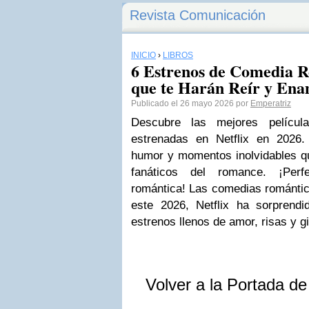
Revista Comunicación
INICIO
›
LIBROS
6 Estrenos de Comedia R
que te Harán Reír y Ena
Publicado el 26 mayo 2026 por
Emperatriz
Descubre las mejores películ
estrenadas en Netflix en 2026.
humor y momentos inolvidables qu
fanáticos del romance. ¡Per
romántica! Las comedias románti
este 2026, Netflix ha sorprend
estrenos llenos de amor, risas y g
Volver a la Portada d