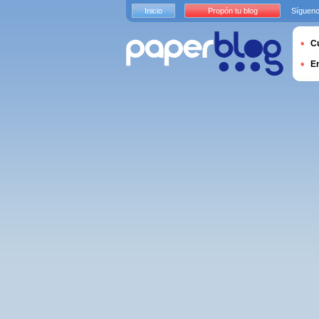
Inicio
Propón tu blog
Sígueno
Cu
E