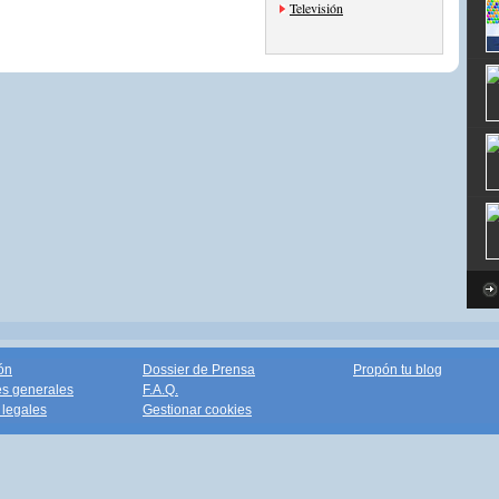
Televisión
ón
Dossier de Prensa
Propón tu blog
s generales
F.A.Q.
legales
Gestionar cookies