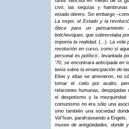
tarea sencilla en medio de la gue
civil, las sequías y hambrunas
estado obrero. Sin embargo –com
La mujer, el Estado y la revoluci
óbice para un pensamiento a
bolcheviques, que sobrevolaba por
imponía la realidad.
(...).
La vida 
revolución en curso, como si aque
personal es político’, levantada p
’70, se encontrara anticipada en 
tenía sobre la emancipación de la
Ellos y ellas se atrevieron, no s
tomar el cielo por asalto, p
relaciones humanas, despojadas de
el despotismo y la mezquindad f
comunismo no era sólo una asocia
sino también una sociedad donde
Vol’fson, parafraseando a Engels,
museo de antigüedades, donde ya