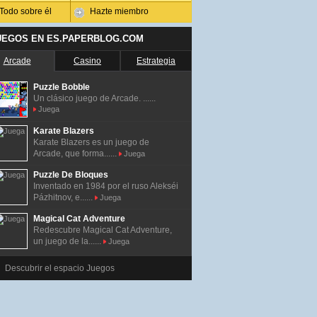
Todo sobre él
Hazte miembro
UEGOS EN ES.PAPERBLOG.COM
Arcade
Casino
Estrategia
Puzzle Bobble
Un clásico juego de Arcade. ......
Juega
Karate Blazers
Karate Blazers es un juego de
Arcade, que forma......
Juega
Puzzle De Bloques
Inventado en 1984 por el ruso Alekséi
Pázhitnov, e......
Juega
Magical Cat Adventure
Redescubre Magical Cat Adventure,
un juego de la......
Juega
Descubrir el espacio Juegos