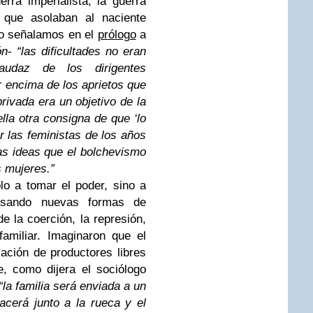
rra imperialista, la guerra
 que asolaban al naciente
o señalamos en el
prólogo
a
ón
-
“las dificultades no eran
udaz de los dirigentes
 encima de los aprietos que
privada era un objetivo de la
lla otra consigna de que ‘lo
or las feministas de los años
las ideas que el bolchevismo
s mujeres.”
ólo a tomar el poder, sino a
ensando nuevas formas de
 la coerción, la represión,
amiliar. Imaginaron que el
ción de productores libres
, como dijera el sociólogo
“la familia será enviada a un
cerá junto a la rueca y el