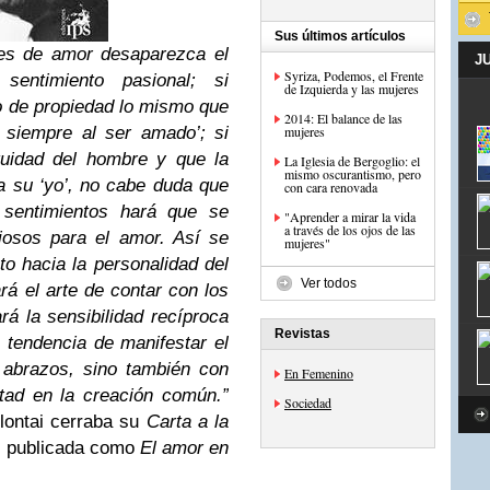
Sus últimos artículos
nes de amor desaparezca el
J
Syriza, Podemos, el Frente
sentimiento pasional; si
de Izquierda y las mujeres
o de propiedad lo mismo que
2014: El balance de las
 siempre al ser amado’; si
mujeres
tuidad del hombre y que la
La Iglesia de Bergoglio: el
mismo oscurantismo, pero
a su ‘yo’, no cabe duda que
con cara renovada
 sentimientos hará que se
"Aprender a mirar la vida
a través de los ojos de las
iosos para el amor. Así se
mujeres"
to hacia la personalidad del
Ver todos
rá el arte de contar con los
á la sensibilidad recíproca
Revistas
 tendencia de manifestar el
abrazos, sino también con
En Femenino
tad en la creación común.”
Sociedad
lontai cerraba su
Carta a la
n publicada como
El amor en