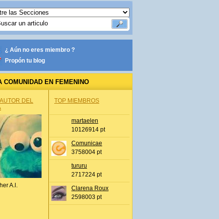
¿ Aún no eres miembro ?
Propón tu blog
A COMUNIDAD EN FEMENINO
 AUTOR DEL
TOP MIEMBROS
A
martaelen
10126914 pt
Comunicae
3758004 pt
tururu
2717224 pt
her A.l.
Clarena Roux
2598003 pt