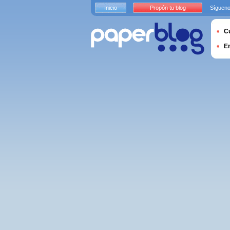
Inicio
Propón tu blog
Sígueno
Cu
E