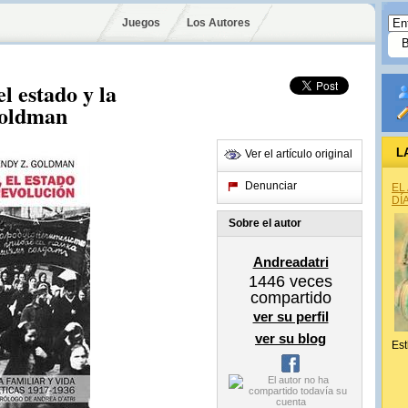
Juegos
Los Autores
l estado y la
goldman
L
Ver el artículo original
Denunciar
EL
DÍ
Sobre el autor
Andreadatri
1446
veces
compartido
ver su perfil
ver su blog
Est