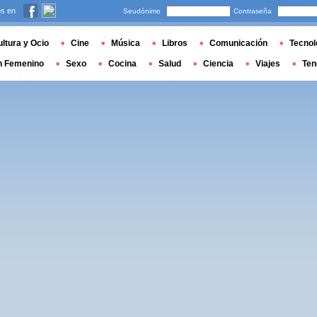
s en
Seudónimo
Contraseña
ltura y Ocio
Cine
Música
Libros
Comunicación
Tecnol
n Femenino
Sexo
Cocina
Salud
Ciencia
Viajes
Ten