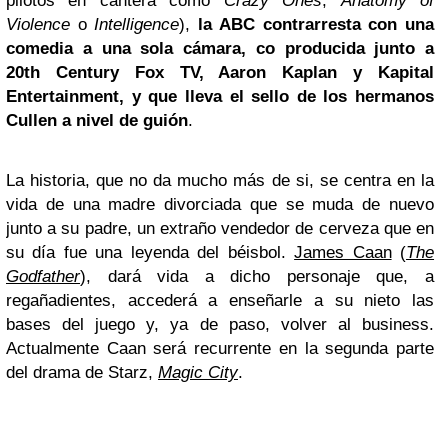
pilotos en cantera como
Crazy Ones
,
Anatomy of
Violence
o
Intelligence
),
la
ABC
contrarresta con una
comedia a una sola cámara, co producida junto a
20th Century
Fox
TV
,
Aaron Kaplan
y
Kapital
Entertainment
, y que lleva el sello de los hermanos
Cullen
a nivel de guión
.
La historia, que no da mucho más de si, se centra en la
vida de una madre divorciada que se muda de nuevo
junto a su padre, un extraño vendedor de cerveza que en
su día fue una leyenda del béisbol.
James Caan
(
The
Godfather
), dará vida a dicho personaje que, a
regañadientes, accederá a enseñarle a su nieto las
bases del juego y, ya de paso, volver al business.
Actualmente
Caan
será recurrente en la segunda parte
del drama de
Starz
,
Magic City
.