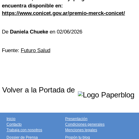
encuentra disponible en:
https://www.conicet.gov.ar/premio-merck-conicet/
De
Daniela Chueke
en 02/06/2026
Fuente:
Futuro Salud
Volver a la Portada de
Inicio
Presentación
Contacto
Condiciones generales
Trabaja con nosotros
Menciones legales
Dossier de Prensa
Propón tu blog