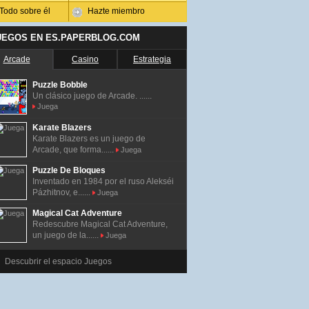
Todo sobre él
Hazte miembro
UEGOS EN ES.PAPERBLOG.COM
Arcade
Casino
Estrategia
Puzzle Bobble
Un clásico juego de Arcade. ......
Juega
Karate Blazers
Karate Blazers es un juego de
Arcade, que forma......
Juega
Puzzle De Bloques
Inventado en 1984 por el ruso Alekséi
Pázhitnov, e......
Juega
Magical Cat Adventure
Redescubre Magical Cat Adventure,
un juego de la......
Juega
Descubrir el espacio Juegos