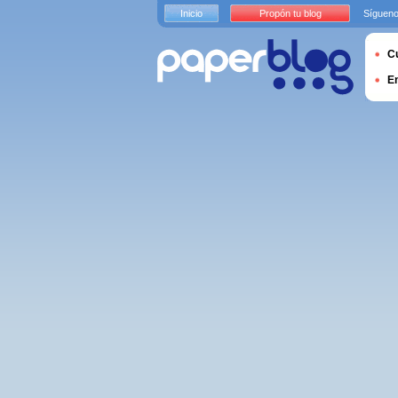
Inicio
Propón tu blog
Sígueno
Cu
E