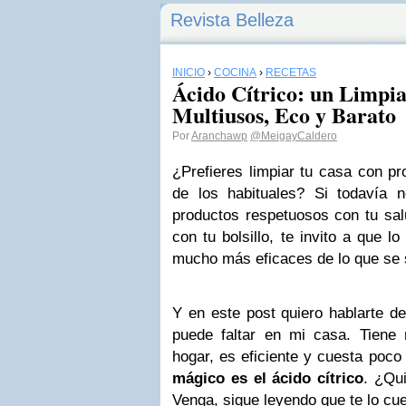
Revista Belleza
INICIO
›
COCINA
›
RECETAS
Ácido Cítrico: un Limpia
Multiusos, Eco y Barato
Por
Aranchawp
@MeigayCaldero
¿Prefieres limpiar tu casa con pr
de los habituales? Si todavía 
productos respetuosos con tu sal
con tu bolsillo, te invito a que 
mucho más eficaces de lo que se 
Y en este post quiero hablarte d
puede faltar en mi casa. Tiene
hogar, es eficiente y cuesta poco
mágico es el ácido cítrico
. ¿Qu
Venga, sigue leyendo que te lo cue