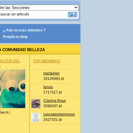
¿ Aún no eres miembro ?
Propón tu blog
A COMUNIDAD BELLEZA
 AUTOR DEL
TOP MIEMBROS
A
martaelen
10126983 pt
tururu
2717317 pt
Clarena Roux
2598297 pt
her A.l.
cupcakeshermosos
2427331 pt