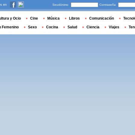
s en
Seudónimo
Contraseña
ltura y Ocio
Cine
Música
Libros
Comunicación
Tecnol
n Femenino
Sexo
Cocina
Salud
Ciencia
Viajes
Ten