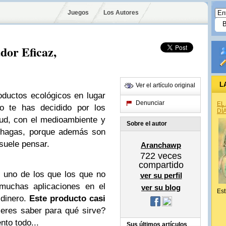
Juegos
Los Autores
dor Eficaz,
L
Ver el artículo original
oductos ecológicos en lugar
Denunciar
EL
no te has decidido por los
DÍ
ud, con el medioambiente y
Sobre el autor
lo hagas, porque además son
suele pensar.
Aranchawp
722
veces
compartido
e uno de los que los que no
ver su perfil
 muchas aplicaciones en el
ver su blog
Est
 dinero.
Este producto casi
ieres saber para qué sirve?
nto todo...
Sus últimos artículos