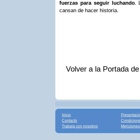
fuerzas para seguir luchando
. 
cansan de hacer historia.
Volver a la Portada d
Inicio
Presentaci
Contacto
Condicione
Trabaja con nosotros
Menciones 