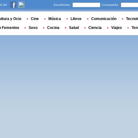
s en
Seudónimo
Contraseña
ltura y Ocio
Cine
Música
Libros
Comunicación
Tecnol
n Femenino
Sexo
Cocina
Salud
Ciencia
Viajes
Ten