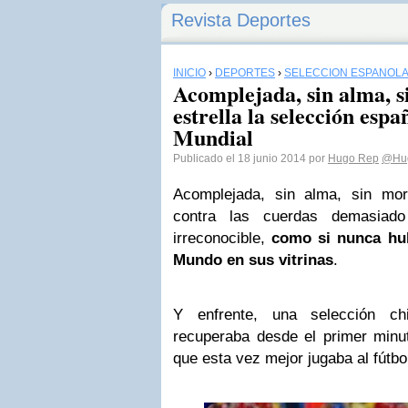
Revista Deportes
INICIO
›
DEPORTES
›
SELECCIÓN ESPAÑOL
Acomplejada, sin alma, s
estrella la selección espa
Mundial
Publicado el 18 junio 2014 por
Hugo Rep
@Hu
Acomplejada, sin alma, sin mor
contra las cuerdas demasiado
irreconocible,
como si nunca hub
Mundo en sus vitrinas
.
Y enfrente, una selección c
recuperaba desde el primer minu
que esta vez mejor jugaba al fútbo