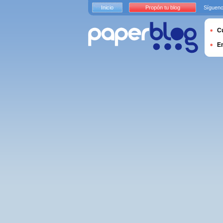
Inicio
Propón tu blog
Sígueno
Cu
E