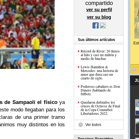
compartido
ver su perfil
ver su blog
Sus últimos artículos
Est
Récord de River: 20 llenos
al hilo y casi un millón y
medio de hinchas
Lewis Hamilton &
Mercedes: una historia de
amor que dura casi un
cuarto de siglo.
J
Poderoso caballero es Don
Dinero (hablando de
fútbol).
 de Sampaoli el físico
ya
Quedaron definidos los
cruces de Octavos de Final
este modo llegaban para los
de la Copa Conmebol
Libertadores 2022.
claras de una primer tramo
ánimos muy distintos en los
Ver todos