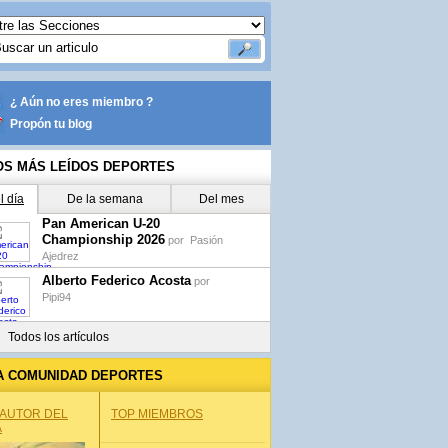
¿ Aún no eres miembro ?
Propón tu blog
OS MÁS LEÍDOS DEPORTES
l día
De la semana
Del mes
Pan American U-20
Championship 2026
por
Pasión
Ajedrez
Alberto Federico Acosta
por
Pipi94
Todos los artículos
A COMUNIDAD DEPORTES
 AUTOR DEL
TOP MIEMBROS
A