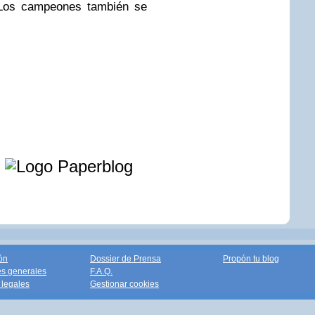
Los campeones también se
e
ón
Dossier de Prensa
Propón tu blog
s generales
F.A.Q.
legales
Gestionar cookies