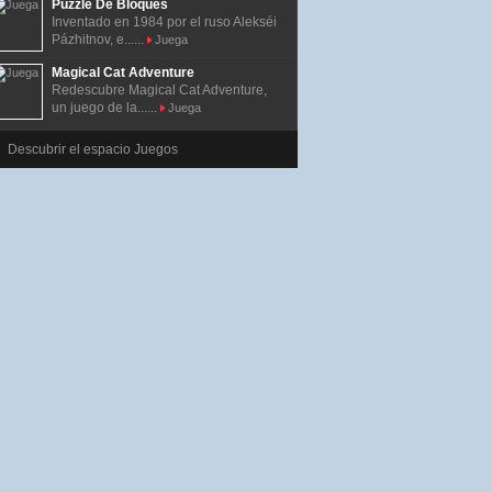
Puzzle De Bloques
Inventado en 1984 por el ruso Alekséi
Pázhitnov, e......
Juega
Magical Cat Adventure
Redescubre Magical Cat Adventure,
un juego de la......
Juega
Descubrir el espacio Juegos