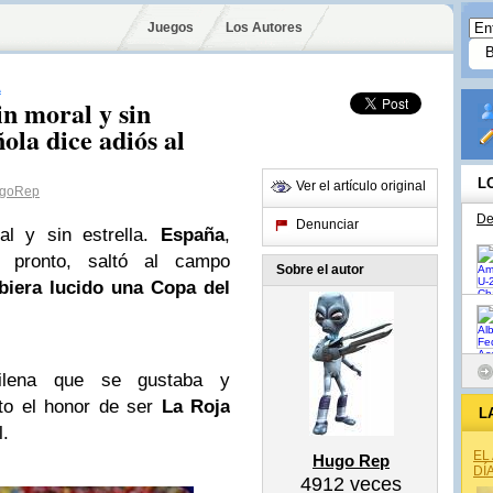
Juegos
Los Autores
A
in moral y sin
ñola dice adiós al
L
Ver el artículo original
goRep
De
Denunciar
al y sin estrella.
España
,
 pronto, saltó al campo
Sobre el autor
iera lucido una Copa del
hilena que se gustaba y
to el honor de ser
La Roja
L
l.
EL
Hugo Rep
DÍ
4912
veces