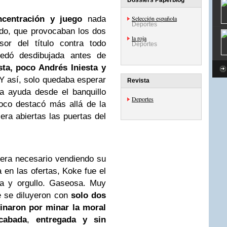
Dossiers Paperblog
ncentración y juego
nada
Selección española
Deportes
do, que provocaban los dos
la roja
or del título contra todo
Deportes
uedó desdibujada antes de
ta, poco Andrés Iniesta y
Y así, solo quedaba esperar
Revista
a ayuda desde el banquillo
Deportes
oco destacó más allá de la
iera abiertas las puertas del
 era necesario vendiendo su
 en las ofertas, Koke fue el
pa y orgullo. Gaseosa. Muy
e se diluyeron con
solo dos
minaron por minar la moral
cabada
,
entregada y sin