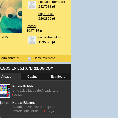
cupcakeshermosos
2427088 pt
jmporense
2262860 pt
Rafael
1987116 pt
her A.l.
comentaelfutbol
1595379 pt
Todo sobre él
Hazte miembro
UEGOS EN ES.PAPERBLOG.COM
Arcade
Casino
Estrategia
Puzzle Bobble
Un clásico juego de Arcade. ......
Juega
Karate Blazers
Karate Blazers es un juego de
Arcade, que forma......
Juega