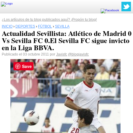
¿Los artículos de tu blog publicados aquí? ¡Propón tu blog!
INICIO
›
DEPORTES
›
FÚTBOL
›
SEVILLA
Actualidad Sevillista: Atlético de Madrid 0
Vs Sevilla FC 0.El Sevilla FC sigue invicto
en la Liga BBVA.
Publicado el 03 octubre 2011 por
Javisfc
@blogjavisfc
Save