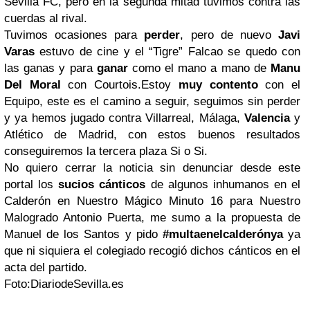
Sevilla FC, pero en la segunda mitad tuvimos contra las
cuerdas al rival.
Tuvimos ocasiones para
perder
, pero de nuevo
Javi
Varas
estuvo de cine y el “Tigre” Falcao se quedo con
las ganas y para
ganar
como el mano a mano de
Manu
Del Moral
con Courtois.Estoy
muy contento
con el
Equipo, este es el camino a seguir, seguimos sin perder
y ya hemos jugado contra Villarreal, Málaga,
Valencia
y
Atlético de Madrid, con estos buenos resultados
conseguiremos la tercera plaza Si o Si.
No quiero cerrar la noticia sin denunciar desde este
portal los
sucios cánticos
de algunos inhumanos en el
Calderón en Nuestro Mágico Minuto 16 para Nuestro
Malogrado Antonio Puerta, me sumo a la propuesta de
Manuel de los Santos y pido
#multaenelcalderónya
ya
que ni siquiera el colegiado recogió dichos cánticos en el
acta del partido.
Foto:DiariodeSevilla.es