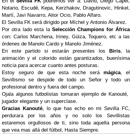
En el
Sevilla FK
podremos ver a: David, Diego Capel,
Notario, Escudé, Kepa, Kerzhakov, Dragutinovic, Hinkel,
Martí, Javi Navarro, Aitor Ocio, Pablo Alfaro.
El Sevilla FK será dirigido por Míchel y Antonio Álvarez.
Por otra lado esta la
Selección Champions for África
con: Carlos Marchena, Iriney, Güiza, Toquero, etc a las
órdenes de Manolo Cardo y Manolo Jiménez.
En este partido si estarán presentes los
Biris
, la
animación y el colorido están garantizados, buenísima
noticia para acercar cuanto antes posturas.
Estoy seguro de que esta noche será
mágica
, el
Sevillismo se despide de todo un Señor y todo un
profesional dentro y fuera del campo.
Ojala algunos futbolistas tomaran ejemplo de Kanouté,
jugador elegante y un superclase.
Gracias Kanouté
, lo que has echo en mi Sevilla FC,
perdurara por los años y no solo los Sevillistas
estaremos orgullosos de ti, sino toda aquella persona
que vea mas allá del fútbol, Hasta Siempre.