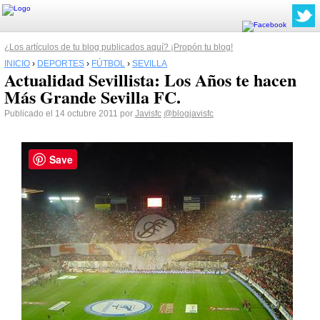
¿Los artículos de tu blog publicados aquí? ¡Propón tu blog!
INICIO
›
DEPORTES
›
FÚTBOL
›
SEVILLA
Actualidad Sevillista: Los Años te hacen
Más Grande Sevilla FC.
Publicado el 14 octubre 2011 por
Javisfc
@blogjavisfc
Save