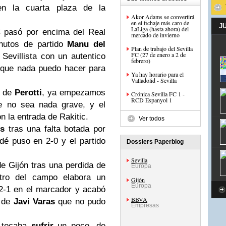
en la cuarta plaza de la
Akor Adams se convertirá
en el fichaje más caro de
J
LaLiga (hasta ahora) del
C pasó por encima del Real
mercado de invierno
inutos de partido
Manu del
Plan de trabajo del Sevilla
FC (27 de enero a 2 de
Sevillista con un autentico
febrero)
o que nada puedo hacer para
Ya hay horario para el
Valladolid - Sevilla
n de
Perotti
, ya empezamos
Crónica Sevilla FC 1 -
RCD Espanyol 1
e no sea nada grave, y el
 la entrada de Rakitic.
Ver todos
es
tras una falta botada por
é puso en 2-0 y el partido
Dossiers Paperblog
Sevilla
de Gijón tras una perdida de
Europa
tro del campo elabora un
Gijón
Europa
2-1 en el marcador y acabó
BBVA
o de
Javi Varas
que no pudo
Empresas
 tocaba
sufrir
un poco, de