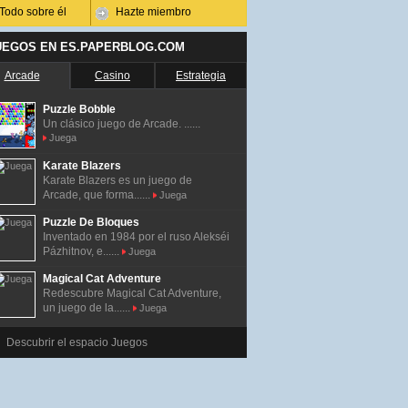
Todo sobre él
Hazte miembro
UEGOS EN ES.PAPERBLOG.COM
Arcade
Casino
Estrategia
Puzzle Bobble
Un clásico juego de Arcade. ......
Juega
Karate Blazers
Karate Blazers es un juego de
Arcade, que forma......
Juega
Puzzle De Bloques
Inventado en 1984 por el ruso Alekséi
Pázhitnov, e......
Juega
Magical Cat Adventure
Redescubre Magical Cat Adventure,
un juego de la......
Juega
Descubrir el espacio Juegos