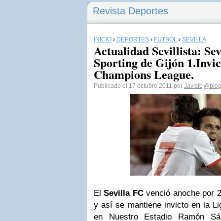
Revista Deportes
INICIO
›
DEPORTES
›
FÚTBOL
›
SEVILLA
Actualidad Sevillista: Se
Sporting de Gijón 1.Invic
Champions League.
Publicado el 17 octubre 2011 por
Javisfc
@blogj
El
Sevilla FC
venció anoche por 2-
y así se mantiene invicto en la L
en Nuestro Estadio Ramón Sán