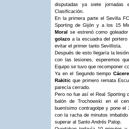
disputadas ya siete jornadas 
Clasificación.
En la primera parte el Sevilla F
Sporting de Gijón y a los 15 M
Moral
se estrenó como goleador 
golazo
a la escuadra del porter
evitar el primer tanto Sevillista.
Después de esto llegaría la lesió
con las lesiones, esperemos qu
Equipo se tuvo que recomponer con
Ya en el Segundo tiempo
Cácer
Rakitic
que primero remata Escud
parecía cerrado.
Pero no fue así el Real Sporting 
balón de Trochowski en el cen
buenísimo contragolpe y pone el 
con la racha de minutos imbatid
superar al Santo Andrés Palop.
Quedaban todavía 10 minutos y