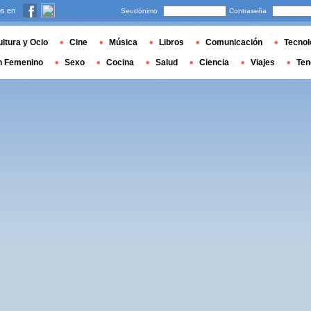
s en
Seudónimo
Contraseña
ltura y Ocio
Cine
Música
Libros
Comunicación
Tecnol
n Femenino
Sexo
Cocina
Salud
Ciencia
Viajes
Ten