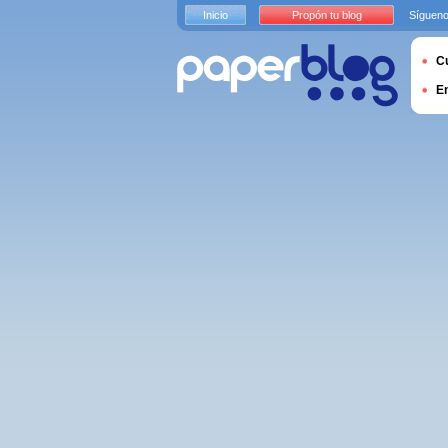
Inicio
Propón tu blog
Sígueno
Cu
E