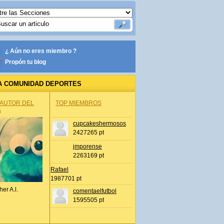
¿ Aún no eres miembro ?
Propón tu blog
A COMUNIDAD DEPORTES
 AUTOR DEL
TOP MIEMBROS
A
cupcakeshermosos
2427265 pt
jmporense
2263169 pt
Rafael
1987701 pt
her A.l.
comentaelfutbol
1595505 pt