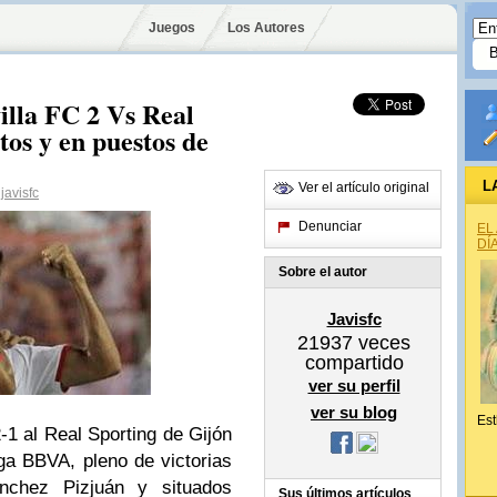
Juegos
Los Autores
villa FC 2 Vs Real
tos y en puestos de
L
Ver el artículo original
avisfc
Denunciar
EL
DÍ
Sobre el autor
Javisfc
21937
veces
compartido
ver su perfil
ver su blog
Est
1 al Real Sporting de Gijón
iga BBVA, pleno de victorias
chez Pizjuán y situados
Sus últimos artículos