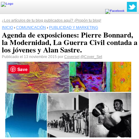
¿Los artículos de tu blog publicados aquí? ¡Propón tu blog!
INICIO
›
COMUNICACIÓN
›
PUBLICIDAD Y MARKETING
Agenda de exposiciones: Pierre Bonnard,
la Modernidad, La Guerra Civil contada a
los jóvenes y Alan Sastre.
Publicado el 13 noviembre 2015 por
Coverset
@Cover_Set
Save