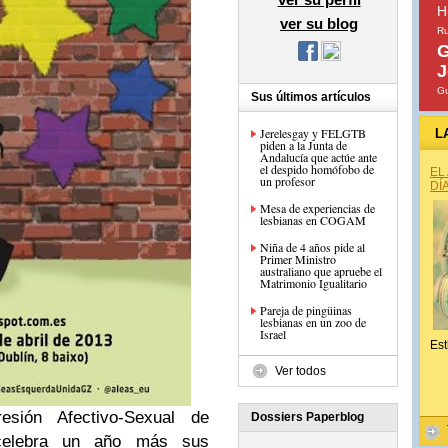
H
ver su blog
Ru
G
J
Gu
Sus últimos artículos
Jerelesgay y FELGTB
L
piden a la Junta de
Andalucía que actúe ante
el despido homófobo de
EL
un profesor
DÍ
Mesa de experiencias de
lesbianas en COGAM
Niña de 4 años pide al
Primer Ministro
australiano que apruebe el
Matrimonio Igualitario
Pareja de pingüinas
lesbianas en un zoo de
Israel
Est
Ver todos
sión Afectivo-Sexual de
Dossiers Paperblog
elebra un año más sus