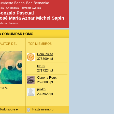
umberto Baena
Ben Bernanke
sia - Chechenia
Tormenta Xynthia
onzalo Pascual
osé María Aznar
Michel Sapin
illermo Fariñas
A COMUNIDAD HOMO
 AUTOR DEL
TOP MIEMBROS
A
Comunicae
3758004 pt
tururu
2717224 pt
Clarena Roux
2598003 pt
her A.l.
pukko
2325920 pt
Todo sobre él
Hazte miembro