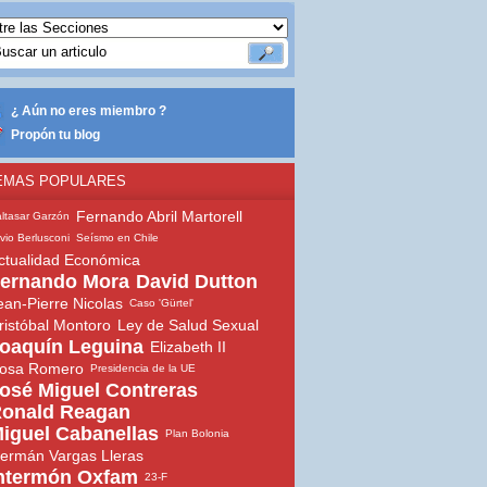
¿ Aún no eres miembro ?
Propón tu blog
EMAS POPULARES
Fernando Abril Martorell
ltasar Garzón
lvio Berlusconi
Seísmo en Chile
ctualidad Económica
ernando Mora
David Dutton
ean-Pierre Nicolas
Caso 'Gürtel'
ristóbal Montoro
Ley de Salud Sexual
oaquín Leguina
Elizabeth II
osa Romero
Presidencia de la UE
osé Miguel Contreras
onald Reagan
iguel Cabanellas
Plan Bolonia
ermán Vargas Lleras
ntermón Oxfam
23-F