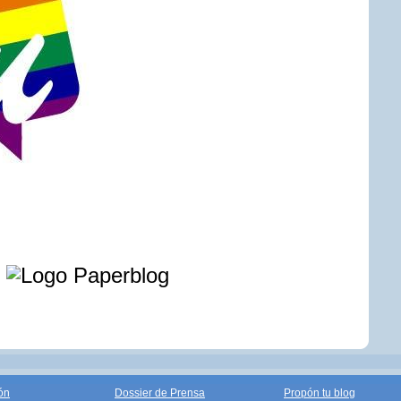
e
ón
Dossier de Prensa
Propón tu blog