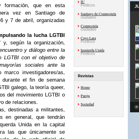
IU
y formación, que en esta
Políticos
J
imera vez en Santiago de
Santiago de Compostela
ciudades
6 y 7 de abril, organizadas
Compostela
ciudades
mpulsando la lucha LGTBI
Cayo Lara
Políticos
"
y, según la organización,
encuentro y diálogo entre la
Izquierda Unida
Políticos
to LGTBI con el objetivo de
 mayorías sociales ante la
o marco investigadores/as,
Revistas
n durante el fin de semana
BI galego, la teoría queer,
Homo
tos del movimiento LGTBI o
Pareja
vo de relaciones.
Sociedad
s, destinadas a militantes,
as en general, que tendrán
querda Unida en la capital
para las que únicamente se