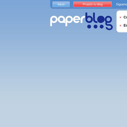
Inicio
Propón tu blog
Sígueno
Cu
E