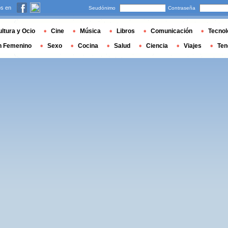
s en
Seudónimo
Contraseña
ltura y Ocio
Cine
Música
Libros
Comunicación
Tecnol
n Femenino
Sexo
Cocina
Salud
Ciencia
Viajes
Ten