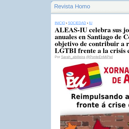
Revista Homo
INICIO
›
SOCIEDAD
›
IU
ALEAS-IU celebra sus jo
anuales en Santiago de C
objetivo de contribuir a 
LGTBI frente a la crisis 
Por
Sarah_abilleira
@PonteEnMiPiel