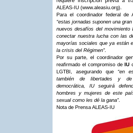
requiere inscripción previa a t
ALEAS-IU (www.aleasiu.org).
Para el coordinador federal de 
“estas jornadas suponen una gran 
nuevos desafíos del movimiento 
conectar nuestra lucha con las d
mayorías sociales que ya están en
la crisis del Régimen”.
Por su parte, el coordinador ge
reafirmado el compromiso de
IU
c
LGTBI, asegurando que
“en e
también de libertades y de 
democrática, IU seguirá defen
hombres y mujeres de este país
sexual como les dé la gana”.
Nota de Prensa ALEAS-IU