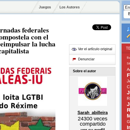
Juegos
Los Autores
rnadas federales
ompostela con el
reimpulsar la lucha
capitalista
T
Ver el artículo original
Ba
Denunciar
Si
A
Sobre el autor
F
J
C
J
R
J
R
Sarah_abilleira
M
24300
veces
G
compartido
I
ver su perfil