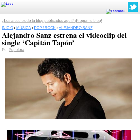
¿Los artículos de tu blog publicados aquí? ¡Propón tu blog!
INICIO
›
MÚSICA
›
POP / ROCK
›
ALEJANDRO SANZ
Alejandro Sanz estrena el videoclip del
single ‘Capitán Tapón’
Por
Popelera