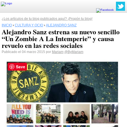
¿Los artículos de tu blog publicados aquí? ¡Propón tu blog!
INICIO
›
CULTURA Y OCIO
›
ALEJANDRO SANZ
Alejandro Sanz estrena su nuevo sencillo
“Un Zombie A La Intemperie” y causa
revuelo en las redes sociales
Publicado el 04 marzo 2015 por
Mariam
@ByMariam
Save