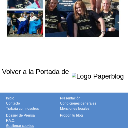
Volver a la Portada de
Inicio
Presentación
Contacto
Condiciones generales
Trabaja con nosotros
Menciones legales
Dossier de Prensa
Propón tu blog
F.A.Q.
Gestionar cookies