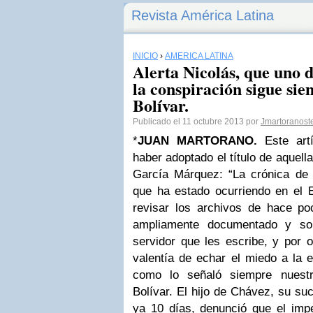
Revista América Latina
INICIO
›
AMÉRICA LATINA
Alerta Nicolás, que uno d
la conspiración sigue sie
Bolívar.
Publicado el 11 octubre 2013 por
Jmartoranost
*
JUAN MARTORANO.
Este artí
haber adoptado el título de aquel
García Márquez: “La crónica de
que ha estado ocurriendo en el E
revisar los archivos de hace p
ampliamente documentado y sop
servidor que les escribe, y por o
valentía de echar el miedo a la e
como lo señaló siempre nuestr
Bolívar. El hijo de Chávez, su su
ya 10 días, denunció que el impe