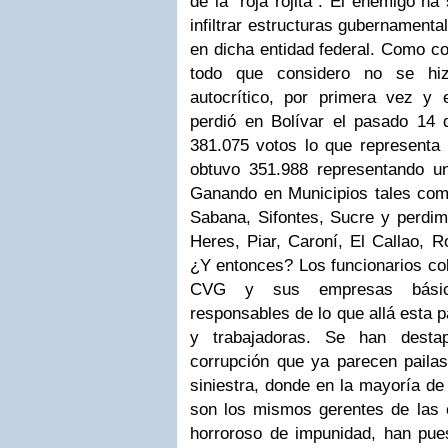
de la “roja rojita”. El enemigo h
infiltrar estructuras gubernament
en dicha entidad federal. Como co
todo que considero no se hiz
autocrítico, por primera vez y
perdió en Bolívar el pasado 14 d
381.075 votos lo que representa 
obtuvo 351.988 representando u
Ganando en Municipios tales co
Sabana, Sifontes, Sucre y perdim
Heres, Piar, Caroní, El Callao, 
¿Y entonces? Los funcionarios col
CVG y sus empresas básica
responsables de lo que allá esta 
y trabajadoras. Se han desta
corrupción que ya parecen paila
siniestra, donde en la mayoría de
son los mismos gerentes de las
horroroso de impunidad, han pues