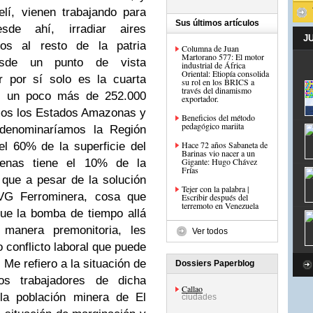
elí, vienen trabajando para
Sus últimos artículos
sde ahí, irradiar aires
J
ivos al resto de la patria
Columna de Juan
Martorano 577: El motor
sde un punto de vista
industrial de África
Oriental: Etiopía consolida
r por sí solo es la cuarta
su rol en los BRICS a
través del dinamismo
la, un poco más de 252.000
exportador.
mos los Estados Amazonas y
Beneficios del método
pedagógico mariita
denominaríamos la Región
Hace 72 años Sabaneta de
l 60% de la superficie del
Barinas vio nacer a un
Gigante: Hugo Chávez
apenas tiene el 10% de la
Frías
o que a pesar de la solución
Tejer con la palabra |
CVG Ferrominera, cosa que
Escribir después del
terremoto en Venezuela
ue la bomba de tiempo allá
 manera premonitoria, les
Ver todos
 conflicto laboral que puede
 Me refiero a la situación de
Dossiers Paperblog
s trabajadores de dicha
Callao
la población minera de El
ciudades