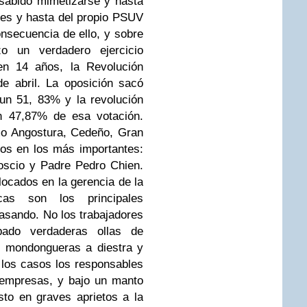
a sabido mimetizarse y hasta
ales y hasta del propio PSUV
nsecuencia de ello, y sobre
o un verdadero ejercicio
 en 14 años, la Revolución
e abril. La oposición sacó
un 51, 83% y la revolución
n 47,87% de esa votación.
mo Angostura, Cedeño, Gran
os en los más importantes:
Roscio y Padre Pedro Chien.
ocados en la gerencia de la
s son los principales
pasando. No los trabajadores
pado verdaderas ollas de
s mondongueras a diestra y
 los casos los responsables
 empresas, y bajo un manto
to en graves aprietos a la