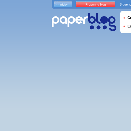
Inicio
Propón tu blog
Sígueno
Cu
E