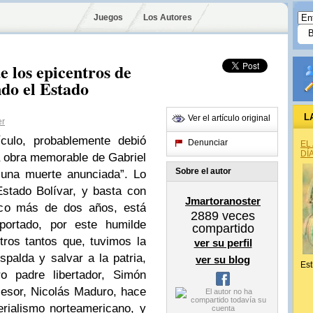
Juegos
Los Autores
e los epicentros de
ndo el Estado
L
Ver el artículo original
er
culo, probablemente debió
Denunciar
EL
DÍ
la obra memorable de Gabriel
Sobre el autor
 una muerte anunciada”. Lo
stado Bolívar, y basta con
Jmartoranoster
oco más de dos años, está
2889
veces
ortado, por este humilde
compartido
tros tantos que, tuvimos la
ver su perfil
spalda y salvar a la patria,
ver su blog
Est
o padre libertador, Simón
cesor, Nicolás Maduro, hace
rialismo norteamericano, y