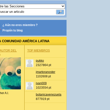
¿ Aún no eres miembro ?
Propón tu blog
A COMUNIDAD AMÉRICA LATINA
 AUTOR DEL
TOP MIEMBROS
A
pukko
2327864 pt
jmartoranoster
1102608 pt
ivan009
1023554 pt
her A.l.
botanicavenezuela
877919 pt