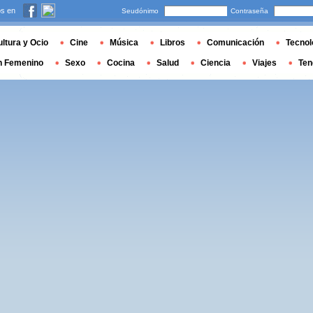
s en
Seudónimo
Contraseña
ltura y Ocio
Cine
Música
Libros
Comunicación
Tecnol
n Femenino
Sexo
Cocina
Salud
Ciencia
Viajes
Ten