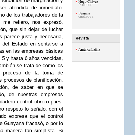
a situación de marginación y
Hugo Chávez
Políticos
ser atendida de inmediato.
Bengasi
o de los trabajadores de la
ciudades
 me refiero, nos expresó,
ón, que sin dejar de luchar
os parece justa y necesaria,
Revista
a del Estado en sentarse a
América Latina
vas en las empresas básicas
, 5 y hasta 6 años vencidas,
ambién se trata de como los
el proceso de la toma de
s procesos de planificación,
cción, de saber en que se
ado, de nuestras empresas
dadero control obrero pues.
 respeto lo señalo, con el
ndo expresa que el control
e Guayana fracasó, o por lo
a manera tan simplista. Si