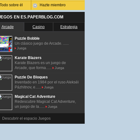
Todo sobre él
Hazte miembro
UEGOS EN ES.PAPERBLOG.COM
Arcade
Casino
Estrategia
Puzzle Bobble
Un clásico juego de Arcade. ......
Juega
Karate Blazers
Karate Blazers es un juego de
Arcade, que forma......
Juega
Puzzle De Bloques
Inventado en 1984 por el ruso Alekséi
Pázhitnov, e......
Juega
Magical Cat Adventure
Redescubre Magical Cat Adventure,
un juego de la......
Juega
Descubrir el espacio Juegos