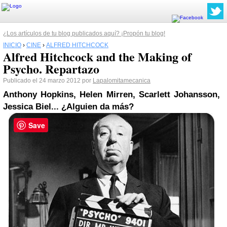
¿Los artículos de tu blog publicados aquí? ¡Propón tu blog!
INICIO
›
CINE
›
ALFRED HITCHCOCK
Alfred Hitchcock and the Making of
Psycho. Repartazo
Publicado el 24 marzo 2012 por
Lapalomitamecanica
Anthony Hopkins, Helen Mirren, Scarlett Johansson,
Jessica Biel
... ¿Alguien da más?
Save