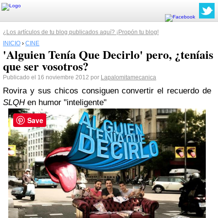
¿Los artículos de tu blog publicados aquí? ¡Propón tu blog!
INICIO
›
CINE
'Alguien Tenía Que Decirlo' pero, ¿teníais
que ser vosotros?
Publicado el 16 noviembre 2012 por
Lapalomitamecanica
Ro
v
ira y sus chicos consiguen
convertir el recuerdo de
SLQH
en humor
"
inteligente"
Save