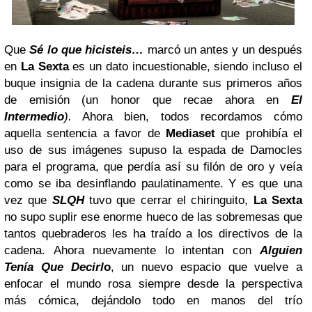
Que
Sé lo que hicisteis…
marcó un antes y un después
en
La Sexta
es un dato incuestionable, siendo incluso el
buque insignia de la cadena durante sus primeros años
de emisión (un honor que recae ahora en
El
Intermedio
).
Ahora bien, todos recordamos cómo
aquella sentencia a favor de
Mediaset
que prohibía el
uso de sus imágenes supuso la espada de Damocles
para el programa, que perdía así su filón de oro y veía
como se iba desinflando paulatinamente. Y es que una
vez que
SLQH
tuvo que cerrar el chiringuito,
La Sexta
no supo suplir ese enorme hueco de las sobremesas que
tantos quebraderos les ha traído a los directivos de la
cadena. Ahora nuevamente lo intentan con
Alguien
Tenía Que Decirl
o
, un nuevo espacio que vuelve a
enfocar el mundo rosa siempre desde la perspectiva
más cómica, dejándolo todo en manos del trío