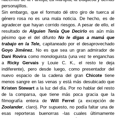
personajillos.
Sin embargo, que el formato dé otro giro de tuerca al
género rosa no es una mala noticia. De hecho, es de
agradecer que hayan corrido riesgos. A pesar de ello, el
resultado de
Alguien Tenía Que Decirlo
es aún más
pésimo que el del difunto
No le digas a mamá que
trabajo en la Tele
,
capitaneado por el desaprovechado
Goyo Jiménez
. No es que sea un gran admirador de
Dani Rovira
como monologuista (una vez te enganchas
a
Ricky Gervais
y Louie C. K., el resto te deja
indiferente), pero desde luego, como presentador del
nuevo espacio de la cadena del gran
Chicote
tiene
menos sangre en las venas y está más desubicado que
Kristen Stewart
a la luz del día. Por no hablar del resto
de la comparsa, que tiene más poca gracia que la
filmografía entera de
Will Ferrel
(a excepción de
Zoolander
,
claro). Por supuesto, no podía faltar una de
esas reporteras buenorras -las cuales últimamente