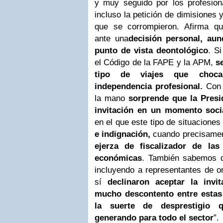
y muy seguido por los profesiona
incluso la petición de dimisiones 
que se corrompieron. Afirma q
ante una
decisión personal, au
punto de vista deontológico
. Si
el Código de la FAPE y la APM,
s
tipo de viajes que choca
independencia profesional.
Con 
la mano
sorprende que la Presi
invitación en un momento soc
en el que este tipo de situacione
e indignación,
cuando precisamen
ejerza de fiscalizador de las 
económicas
. También sabemos q
incluyendo a representantes de or
sí
declinaron aceptar la invit
mucho descontento entre estas
la suerte de desprestigio q
generando para todo el sector
”.