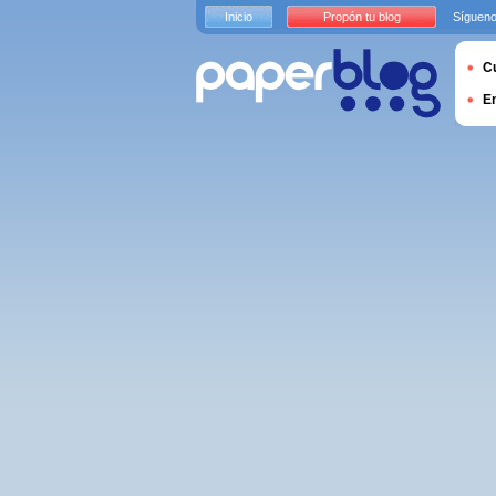
Inicio
Propón tu blog
Sígueno
Cu
E