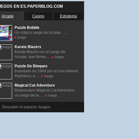
UEGOS EN ES.PAPERBLOG.COM
Arcade
Casino
Estrategia
Puzzle Bobble
Un clásico juego de Arcade. ......
Juega
Karate Blazers
Karate Blazers es un juego de
Arcade, que forma......
Juega
Puzzle De Bloques
Inventado en 1984 por el ruso Alekséi
Pázhitnov, e......
Juega
Magical Cat Adventure
Redescubre Magical Cat Adventure,
un juego de la......
Juega
Descubrir el espacio Juegos