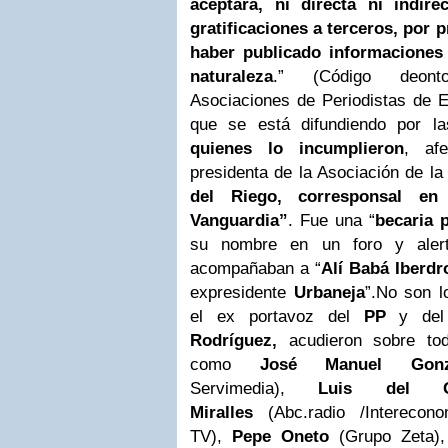
aceptará, ni directa ni indire
gratificaciones a terceros, por p
haber publicado informaciones
naturaleza
.” (Código deonto
Asociaciones de Periodistas de Es
que se está difundiendo por 
quienes lo incumplieron
, af
presidenta de la Asociación de l
del Riego, corresponsal en
Vanguardia”
. Fue una “
becaria p
su nombre en un foro y aler
acompañaban a “
Alí Babá Iberdr
expresidente
Urbaneja
”.
No son l
el ex portavoz del
PP
y del
Rodríguez,
acudieron sobre tod
como
José Manuel Gonz
Servimedia),
Luis del O
Miralles
(Abc.radio /Interecon
TV),
Pepe Oneto
(Grupo Zeta)