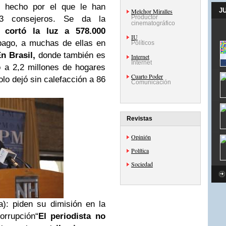
, hecho por el que le han
J
Melchor Miralles
Productor
3 consejeros
. Se da la
cinematográfico
a cortó la luz a 578.000
IU
pago, a muchas de ellas en
Políticos
n Brasil,
donde también es
Internet
Internet
o a 2,2 millones de hogares
Cuarto Poder
lo dejó sin calefacción a 86
Comunicación
Revistas
Opinión
Política
Sociedad
): piden su dimisión en la
orrupción
“
El periodista no