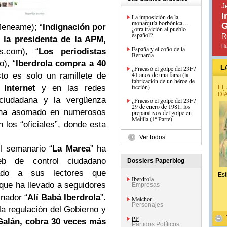
J
I
La imposición de la
monarquía borbónica…
G
Meneame); “
Indignación por
¿otra traición al pueblo
español?
R
e la presidenta de la APM,
H
España y el coño de la
as.com), “
Los periodistas
Bernarda
o), “
Iberdrola compra a 40
L
¿Fracasó el golpe del 23F?
41 años de una farsa (la
to es solo un ramillete de
fabricación de un héroe de
ficción)
n
Internet
y en las redes
EL
DÍ
 ciudadana y la vergüenza
¿Fracaso el golpe del 23F?
29 de enero de 1981, los
as ha asomado en numerosos
preparativos del golpe en
Melilla (1ª Parte)
los “oficiales”, donde esta
Ver todos
l semanario “
La Marea
” ha
b de control ciudadano
Dossiers Paperblog
tado a sus lectores que
Est
Iberdrola
o que ha llevado a seguidores
Empresas
inador “
Alí Babá Iberdrola
”.
Melchor
Personajes
a regulación del Gobierno y
PP
Galán,
cobra 30 veces más
Partidos Políticos