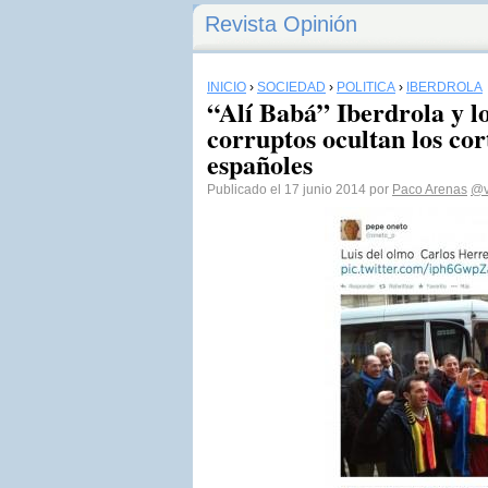
Revista Opinión
INICIO
›
SOCIEDAD
›
POLÍTICA
›
IBERDROLA
“Alí Babá” Iberdrola y lo
corruptos ocultan los cor
españoles
Publicado el 17 junio 2014 por
Paco Arenas
@v