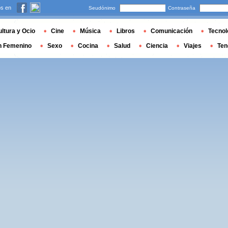
s en
Seudónimo
Contraseña
ltura y Ocio
Cine
Música
Libros
Comunicación
Tecnol
n Femenino
Sexo
Cocina
Salud
Ciencia
Viajes
Ten