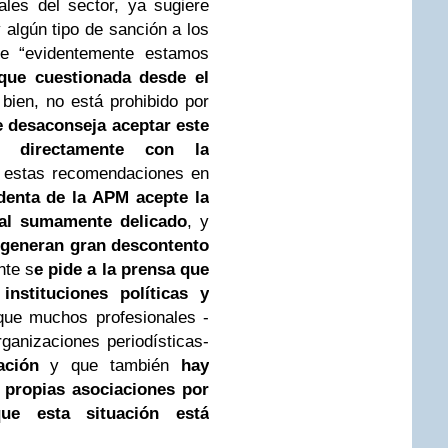
les del sector, ya sugiere
y algún tipo de sanción a los
ue “evidentemente estamos
nque cuestionada desde el
 bien, no está prohibido por
e desaconseja aceptar este
 directamente con la
estas recomendaciones en
denta de la APM acepte la
ial sumamente delicado
, y
s
generan gran descontento
te s
e pide a la prensa que
instituciones políticas y
ue muchos profesionales -
ganizaciones periodísticas-
ación
y que también
hay
 propias asociaciones por
ue esta situación está