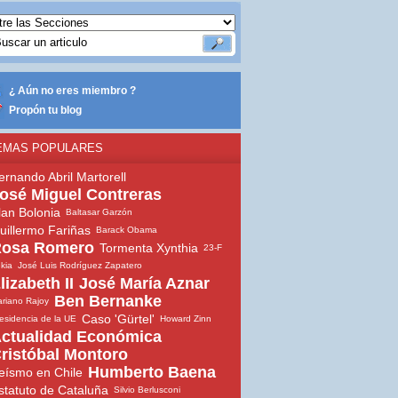
¿ Aún no eres miembro ?
Propón tu blog
EMAS POPULARES
ernando Abril Martorell
osé Miguel Contreras
lan Bolonia
Baltasar Garzón
uillermo Fariñas
Barack Obama
osa Romero
Tormenta Xynthia
23-F
ekia
José Luis Rodríguez Zapatero
lizabeth II
José María Aznar
Ben Bernanke
riano Rajoy
Caso 'Gürtel'
esidencia de la UE
Howard Zinn
ctualidad Económica
ristóbal Montoro
Humberto Baena
eísmo en Chile
statuto de Cataluña
Silvio Berlusconi