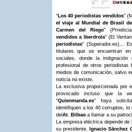
“
Los 40 periodistas vendidos
” (
el viaje al Mundial de Brasil d
Carmen del Riego
” (Prnotici
vendidos a Iberdrola
” (El Ventan
periodistas
” (Superador.es)… Es
titulares que se encuentran e
sociales, donde la indignación
profesional de otros periodist
medios de comunicación, salvo en 
noticia no existe.
La exclusiva proporcionada por e
provocado incluso que la we
“
Quienmanda.es
” haya solici
identifiquen a los 40 corruptos, l
del
At. Bilbao
a llamar a su patroc
La empresa eléctrica depende de l
su presidente,
Ignacio Sánchez 