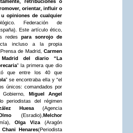
ctamente, retribuciones o
romover, orientar, influir o
 u opiniones de cualquier
lógico. Federación de
paña). Este artículo ético,
las redes
para sonrojo de
ecta incluso a la propia
a Prensa de Madrid,
Carmen
 Madrid del diario “La
recaria
” la primera que dio
tó que entre los 40 que
ola
” se encontraba ella y “el
os únicos: comandados por
 Gobierno,
Miguel Angel
o periodistas del régimen
ález Huesa
(Agencia
lmo
(Esradio),
Melchor
omía),
Olga Viza
(Aragón
,
Chani Henares
(Periodista