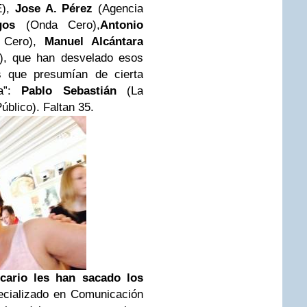
E),
Jose A. Pérez
(Agencia
gos
(Onda Cero),
Antonio
a Cero),
Manuel Alcántara
, que han desvelado esos
s que presumían de cierta
ta”:
Pablo Sebastián
(La
úblico). Faltan 35.
ario les han sacado los
specializado en Comunicación