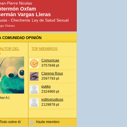
ean-Pierre Nicolas
ntermón Oxfam
ermán Vargas Lleras
usia - Chechenia
Ley de Salud Sexual
ugo Chávez
A COMUNIDAD OPINIÓN
 AUTOR DEL
TOP MIEMBROS
A
Comunicae
3757848 pt
Clarena Roux
2597793 pt
pukko
2324960 pt
her A.l.
estilosrusticos
2129878 pt
Todo sobre él
Hazte miembro