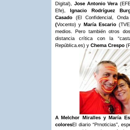
Digital),
Jose Antonio Vera
(EF
Efe),
Ignacio Rodríguez Bur
Casado
(El Confidencial, Ond
(
Vocento) y
María Escario
(TVE)
medios. Pero también otros do
distancia crítica con la “cas
República.es) y
Chema Crespo
(P
A
Melchor Miralles
y María Esc
colores
El diario “Prnoticias”, e