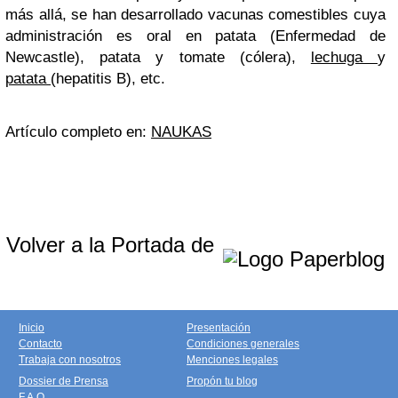
más allá, se han desarrollado vacunas comestibles cuya
administración es oral en patata (Enfermedad de
Newcastle), patata y tomate (cólera),
lechuga
y
patata
(hepatitis B), etc.
Artículo completo en:
NAUKAS
Volver a la Portada de
Inicio
Presentación
Contacto
Condiciones generales
Trabaja con nosotros
Menciones legales
Dossier de Prensa
Propón tu blog
F.A.Q.