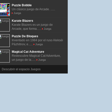
Puzzle Bobble
Un clásico juego de Arcade. ......
Juega
Karate Blazers
Karate Blazers es un juego de
Arcade, que forma......
Juega
Puzzle De Bloques
Inventado en 1984 por el ruso Alekséi
Pázhitnov, e......
Juega
Magical Cat Adventure
Redescubre Magical Cat Adventure,
un juego de la......
Juega
Descubrir el espacio Juegos