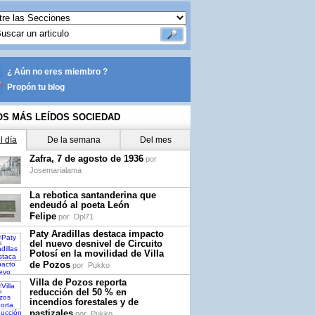
¿ Aún no eres miembro ?
Propón tu blog
OS MÁS LEÍDOS SOCIEDAD
l día
De la semana
Del mes
Zafra, 7 de agosto de 1936
por
Josemarialama
La rebotica santanderina que
endeudó al poeta León
Felipe
por
Dpl71
Paty Aradillas destaca impacto
del nuevo desnivel de Circuito
Potosí en la movilidad de Villa
de Pozos
por
Pukko
Villa de Pozos reporta
reducción del 50 % en
incendios forestales y de
pastizales
por
Pukko