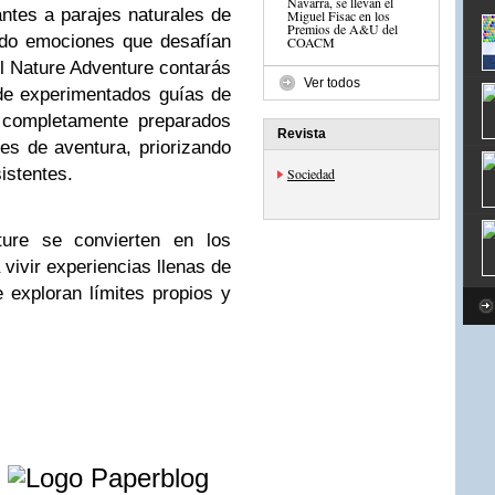
Navarra, se llevan el
antes a parajes naturales de
Miguel Fisac en los
Premios de A&U del
ndo emociones que desafían
COACM
All Nature Adventure contarás
Ver todos
de experimentados guías de
 completamente preparados
Revista
des de aventura, priorizando
istentes.
Sociedad
ture se convierten en los
vivir experiencias llenas de
e exploran límites propios y
e