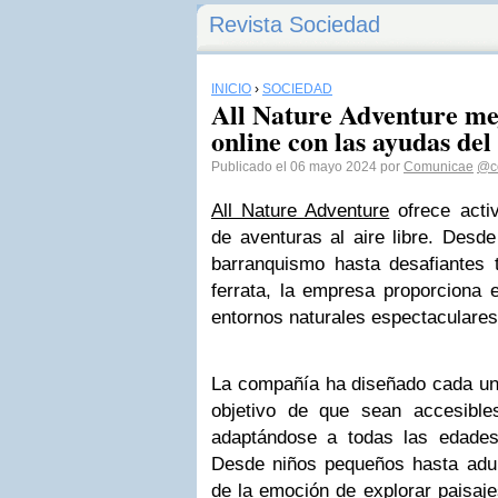
Revista Sociedad
INICIO
›
SOCIEDAD
All Nature Adventure me
online con las ayudas del
Publicado el 06 mayo 2024 por
Comunicae
@c
All Nature Adventure
ofrece acti
de aventuras al aire libre. Desd
barranquismo hasta desafiantes 
ferrata, la empresa proporciona e
entornos naturales espectaculares
La compañía ha diseñado cada una
objetivo de que sean accesible
adaptándose a todas las edades
Desde niños pequeños hasta adult
de la emoción de explorar paisaje