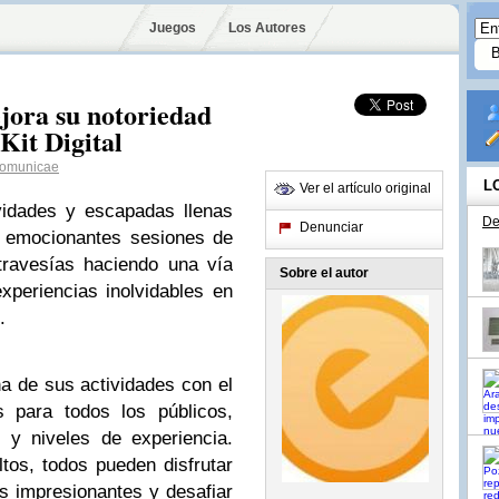
Juegos
Los Autores
jora su notoriedad
 Kit Digital
omunicae
L
Ver el artículo original
vidades y escapadas llenas
De
Denunciar
e emocionantes sesiones de
travesías haciendo una vía
Sobre el autor
xperiencias inolvidables en
.
 de sus actividades con el
s para todos los públicos,
 y niveles de experiencia.
os, todos pueden disfrutar
s impresionantes y desafiar