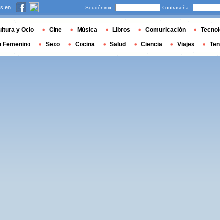
s en
Seudónimo
Contraseña
ltura y Ocio
Cine
Música
Libros
Comunicación
Tecnol
n Femenino
Sexo
Cocina
Salud
Ciencia
Viajes
Ten