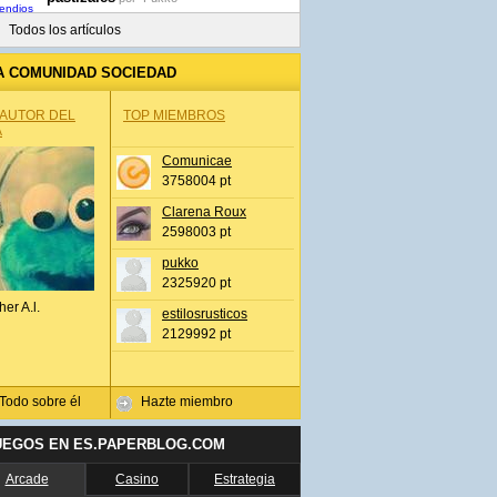
Todos los artículos
A COMUNIDAD SOCIEDAD
 AUTOR DEL
TOP MIEMBROS
A
Comunicae
3758004 pt
Clarena Roux
2598003 pt
pukko
2325920 pt
her A.l.
estilosrusticos
2129992 pt
Todo sobre él
Hazte miembro
UEGOS EN ES.PAPERBLOG.COM
Arcade
Casino
Estrategia