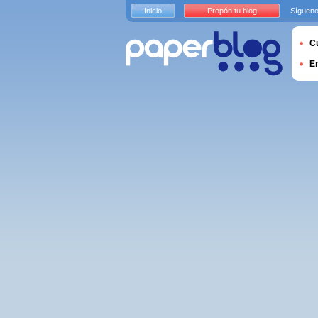
Inicio
Propón tu blog
Sígueno
Cu
E