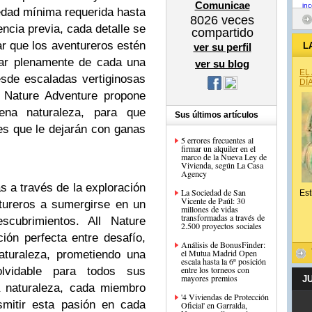
Comunicae
edad mínima requerida hasta
8026
veces
ncia previa, cada detalle se
compartido
ar que los aventureros estén
L
ver su perfil
tar plenamente de cada una
ver su blog
EL
sde escaladas vertiginosas
DÍ
l Nature Adventure propone
lena naturaleza, para que
Sus últimos artículos
s que le dejarán con ganas
5 errores frecuentes al
firmar un alquiler en el
marco de la Nueva Ley de
Vivienda, según La Casa
Agency
s a través de la exploración
La Sociedad de San
Est
Vicente de Paúl: 30
ntureros a sumergirse en un
millones de vidas
transformadas a través de
cubrimientos. All Nature
2.500 proyectos sociales
ón perfecta entre desafío,
Análisis de BonusFinder:
el Mutua Madrid Open
aturaleza, prometiendo una
escala hasta la 6º posición
entre los torneos con
olvidable para todos sus
mayores premios
J
a naturaleza, cada miembro
'4 Viviendas de Protección
smitir esta pasión en cada
Oficial' en Garralda,