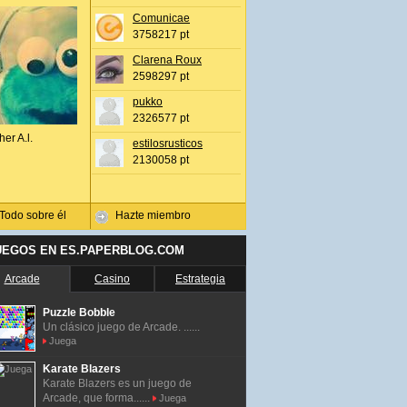
Comunicae
3758217 pt
Clarena Roux
2598297 pt
pukko
2326577 pt
her A.l.
estilosrusticos
2130058 pt
Todo sobre él
Hazte miembro
UEGOS EN ES.PAPERBLOG.COM
Arcade
Casino
Estrategia
Puzzle Bobble
Un clásico juego de Arcade. ......
Juega
Karate Blazers
Karate Blazers es un juego de
Arcade, que forma......
Juega