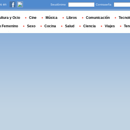
s en
Seudónimo
Contraseña
ltura y Ocio
Cine
Música
Libros
Comunicación
Tecnol
n Femenino
Sexo
Cocina
Salud
Ciencia
Viajes
Ten