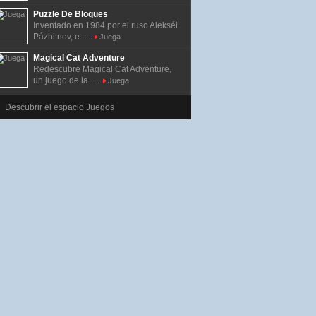
Puzzle De Bloques
Inventado en 1984 por el ruso Alekséi
Pázhitnov, e......
Juega
Magical Cat Adventure
Redescubre Magical Cat Adventure,
un juego de la......
Juega
Descubrir el espacio Juegos