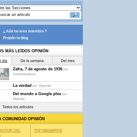
¿ Aún no eres miembro ?
Propón tu blog
OS MÁS LEÍDOS OPINIÓN
l día
De la semana
Del mes
Zafra, 7 de agosto de 1936
por
Josemarialama
La verdad
por
Elperdiu
Del mundo a Google plex
por
Elperdiu
Todos los artículos
A COMUNIDAD OPINIÓN
 AUTOR DEL
TOP MIEMBROS
A