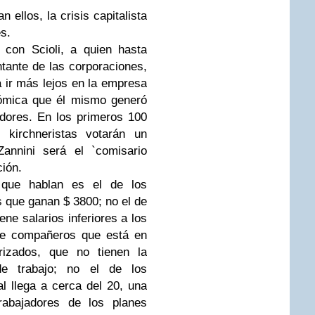
 ellos, la crisis capitalista
es.
 con Scioli, a quien hasta
tante de las corporaciones,
 ir más lejos en la empresa
nómica que él mismo generó
adores. En los primeros 100
 kirchneristas votarán un
annini será el `comisario
ción.
l que hablan es el de los
os que ganan $ 3800; no el de
ene salarios inferiores a los
de compañeros que está en
rizados, que no tienen la
de trabajo; no el de los
l llega a cerca del 20, una
abajadores de los planes