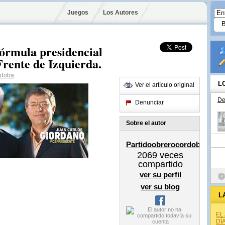
Juegos
Los Autores
fórmula presidencial
rente de Izquierda.
rdoba
L
Ver el artículo original
De
Denunciar
Sobre el autor
Partidoobrerocordoba
2069
veces
compartido
ver su perfil
ver su blog
L
EL
DÍ