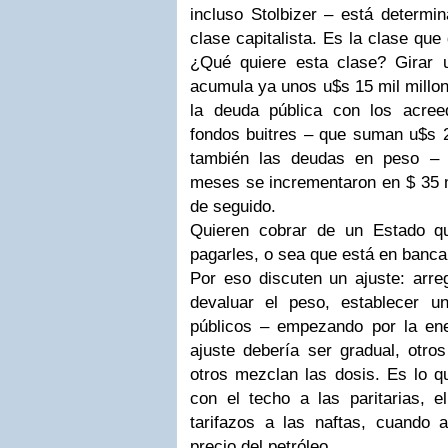
incluso Stolbizer – está determin
clase capitalista. Es la clase que
¿Qué quiere esta clase? Girar ut
acumula ya unos u$s 15 mil millon
la deuda pública con los acree
fondos buitres – que suman u$s 2
también las deudas en peso – 
meses se incrementaron en $ 35 m
de seguido.
Quieren cobrar de un Estado qu
pagarles, o sea que está en banca
Por eso discuten un ajuste: arreg
devaluar el peso, establecer un
públicos – empezando por la en
ajuste debería ser gradual, otro
otros mezclan las dosis. Es lo qu
con el techo a las paritarias, e
tarifazos a las naftas, cuando a
precio del petróleo.