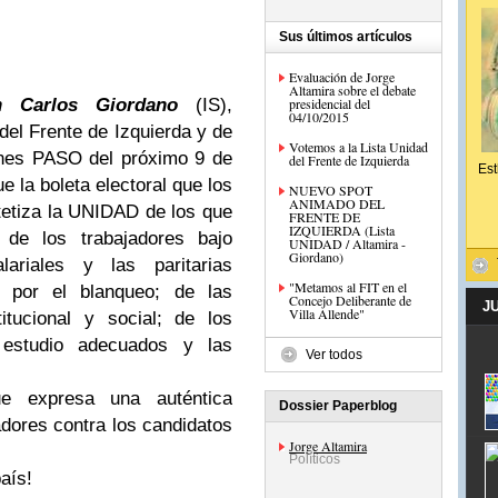
Sus últimos artículos
Evaluación de Jorge
Altamira sobre el debate
n Carlos Giordano
(IS),
presidencial del
04/10/2015
del Frente de Izquierda y de
Votemos a la Lista Unidad
ones PASO del próximo 9 de
del Frente de Izquierda
Est
e la boleta electoral que los
NUEVO SPOT
ANIMADO DEL
tetiza la UNIDAD de los que
FRENTE DE
IZQUIERDA (Lista
s de los trabajadores bajo
UNIDAD / Altamira -
Giordano)
ariales y las paritarias
"Metamos al FIT en el
 por el blanqueo; de las
Concejo Deliberante de
J
Villa Allende"
itucional y social; de los
 estudio adecuados y las
Ver todos
ue expresa una auténtica
Dossier Paperblog
jadores contra los candidatos
Jorge Altamira
Políticos
aís!