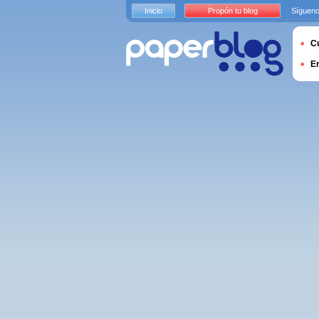
Inicio
Propón tu blog
Sígueno
Cu
E