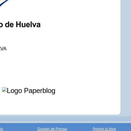
LVA
e
ón
Dossier de Prensa
Propón tu blog