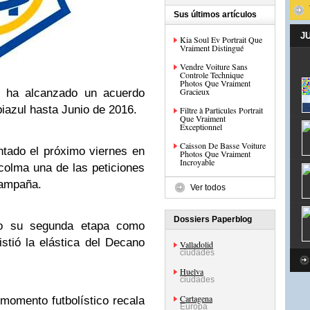
Sus últimos artículos
J
Kia Soul Ev Portrait Que
Vraiment Distingué
Vendre Voiture Sans
Controle Technique
Photos Que Vraiment
Gracieux
n, ha alcanzado un acuerdo
biazul hasta Junio de 2016.
Filtre à Particules Portrait
Que Vraiment
Exceptionnel
Caisson De Basse Voiture
entado el próximo viernes en
Photos Que Vraiment
Incroyable
colma una de las peticiones
campaña.
Ver todos
Dossiers Paperblog
nto su segunda etapa como
stió la elástica del Decano
Valladolid
ciudades
Huelva
ciudades
Cartagena
momento futbolístico recala
Europa