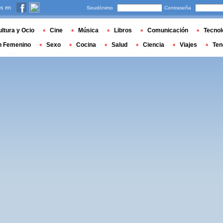
s en
Seudónimo
Contraseña
ltura y Ocio
Cine
Música
Libros
Comunicación
Tecnol
n Femenino
Sexo
Cocina
Salud
Ciencia
Viajes
Ten