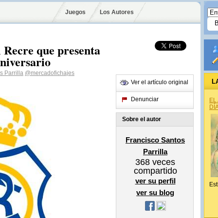
Juegos
Los Autores
l Recre que presenta
aniversario
 Parrilla
@mercadofichajes
L
Ver el artículo original
Denunciar
EL
DÍ
Sobre el autor
Francisco Santos
Parrilla
368
veces
compartido
ver su perfil
Est
ver su blog