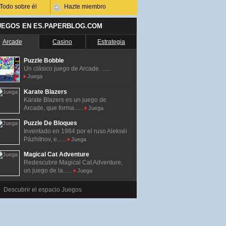
Todo sobre él
Hazte miembro
UEGOS EN ES.PAPERBLOG.COM
Arcade
Casino
Estrategia
Puzzle Bobble
Un clásico juego de Arcade. ......
Juega
Karate Blazers
Karate Blazers es un juego de
Arcade, que forma......
Juega
Puzzle De Bloques
Inventado en 1984 por el ruso Alekséi
Pázhitnov, e......
Juega
Magical Cat Adventure
Redescubre Magical Cat Adventure,
un juego de la......
Juega
Descubrir el espacio Juegos