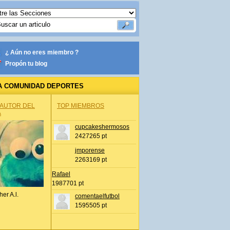
¿ Aún no eres miembro ?
Propón tu blog
A COMUNIDAD DEPORTES
 AUTOR DEL
TOP MIEMBROS
A
cupcakeshermosos
2427265 pt
jmporense
2263169 pt
Rafael
1987701 pt
her A.l.
comentaelfutbol
1595505 pt