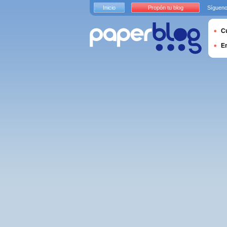
Inicio
Propón tu blog
Sígueno
Cu
E