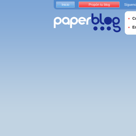
Inicio
Propón tu blog
Sígueno
Cu
E