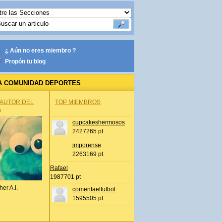
¿ Aún no eres miembro ?
Propón tu blog
A COMUNIDAD DEPORTES
 AUTOR DEL
TOP MIEMBROS
A
cupcakeshermosos
2427265 pt
jmporense
2263169 pt
Rafael
1987701 pt
her A.l.
comentaelfutbol
1595505 pt