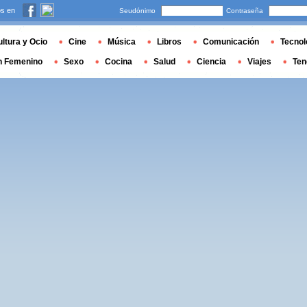
s en
Seudónimo
Contraseña
ltura y Ocio
Cine
Música
Libros
Comunicación
Tecnol
n Femenino
Sexo
Cocina
Salud
Ciencia
Viajes
Ten