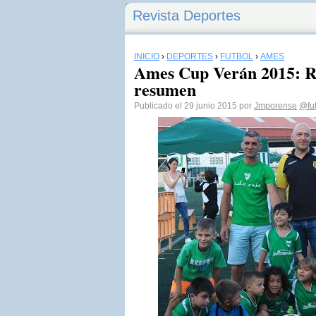
Revista Deportes
INICIO
›
DEPORTES
›
FÚTBOL
›
AMES
Ames Cup Verán 2015: Re
resumen
Publicado el 29 junio 2015 por
Jmporense
@fu