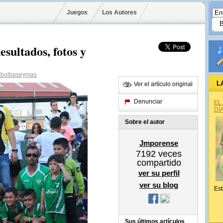
Juegos
Los Autores
sultados, fotos y
tbolbaseymas
L
Ver el artículo original
Denunciar
EL
DÍ
Sobre el autor
Jmporense
7192
veces
compartido
ver su perfil
ver su blog
Est
Sus últimos artículos