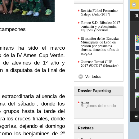
Revista Fútbol Femenino
Galego (Julio 2017)
J
Torneo S.D. Ribadeo 2017
benjamín y prebenjamín:
 campeones
Equipos y horarios
El monitor de las Escuelas
Municipales de León en
prisión por presuntos
mirans ha sido el marco
abusos. tiene dos niños de
acogida
es de la IV Ames Cup Verán.
Ourense Termal CUP
 de alevines de 1º año y
2017 #OTC17 (Horarios)
n la disputaba de la final de
Ver todos
Dossier Paperblog
extraordinaria afluencia de
Ames
ana del sábado , donde los
Regiones del mundo
 grupos hasta la tarde del
ra los cruces finales, donde
tegorías, dejando el domingo
Revistas
 como los benjamines de 2º