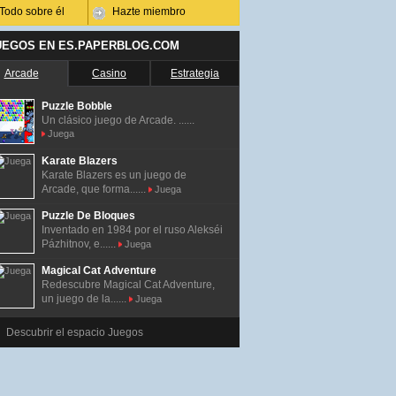
Todo sobre él
Hazte miembro
UEGOS EN ES.PAPERBLOG.COM
Arcade
Casino
Estrategia
Puzzle Bobble
Un clásico juego de Arcade. ......
Juega
Karate Blazers
Karate Blazers es un juego de
Arcade, que forma......
Juega
Puzzle De Bloques
Inventado en 1984 por el ruso Alekséi
Pázhitnov, e......
Juega
Magical Cat Adventure
Redescubre Magical Cat Adventure,
un juego de la......
Juega
Descubrir el espacio Juegos