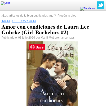
¿Los artículos de tu blog publicados aquí? ¡Propón tu blog!
INICIO
›
CULTURA Y OCIO
Amor con condiciones de Laura Lee
Guhrke (Girl Bachelors #2)
Publicado el 03 julio 2026 por
Marili
@otroromancemass
Save