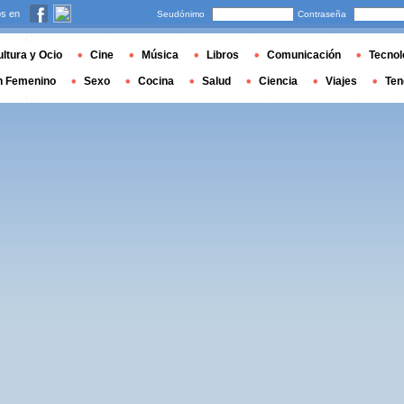
s en
Seudónimo
Contraseña
ltura y Ocio
Cine
Música
Libros
Comunicación
Tecnol
n Femenino
Sexo
Cocina
Salud
Ciencia
Viajes
Ten