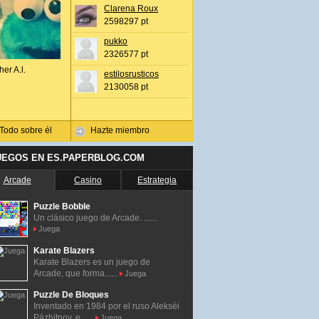
Clarena Roux
2598297 pt
pukko
2326577 pt
her A.l.
estilosrusticos
2130058 pt
Todo sobre él
Hazte miembro
UEGOS EN ES.PAPERBLOG.COM
Arcade
Casino
Estrategia
Puzzle Bobble
Un clásico juego de Arcade. ......
Juega
Karate Blazers
Karate Blazers es un juego de
Arcade, que forma......
Juega
Puzzle De Bloques
Inventado en 1984 por el ruso Alekséi
Pázhitnov, e......
Juega