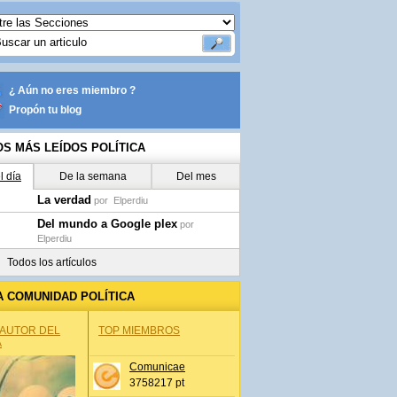
¿ Aún no eres miembro ?
Propón tu blog
OS MÁS LEÍDOS POLÍTICA
l día
De la semana
Del mes
La verdad
por
Elperdiu
Del mundo a Google plex
por
Elperdiu
Todos los artículos
A COMUNIDAD POLÍTICA
 AUTOR DEL
TOP MIEMBROS
A
Comunicae
3758217 pt