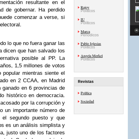
mentación resultante en el
Rajoy
dad de gobernar. Ha perdido
Políticos
uede comenzar a verse, si
IU
Políticos
electoral.
Marca
Periódicos
o lo que no fuera ganar las
Pablo Iglesias
Políticos
a dicen que han salvado los
Angela Merkel
ernativa posible al PP. La
Políticos
años, 1,5 millones de votos
 popular mientras siente el
nado en 2 CCAA, en Madrid
Revistas
an ganado en 6 provincias de
Política
do histórico en democracia.
Sociedad
l acosado por la corrupción y
do un importante número de
 el segundo puesto y que
s es un análisis simplista y
a, justo uno de los factores