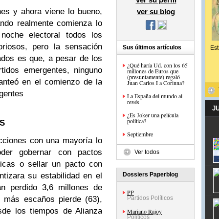
nes y ahora viene lo bueno,
ver su blog
ando realmente comienza lo
noche electoral todos los
oriosos, pero la sensación
Sus últimos artículos
Est
ados es que, a pesar de los
¿Qué haría Ud. con los 65
rtidos emergentes, ninguno
millones de Euros que
(presuntamente) regaló
lanteó en el comienzo de la
Juan Carlos I a Corinna?
rgentes
La España del mundo al
revés
J
¿Es Joker una película
política?
S
Septiembre
cciones con una mayoría lo
oder gobernar con pactos
Ver todos
ticas o sellar un pacto con
ntizara su estabilidad en el
Dossiers Paperblog
an perdido 3,6 millones de
PP
e más escaños pierde (63),
Partidos Políticos
sde los tiempos de Alianza
Mariano Rajoy
Políticos