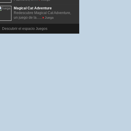
Magical Cat Adventure
Redescubre Magical Cat Adventure,
un juego de la......
Juega
Descubrir el espacio Juegos