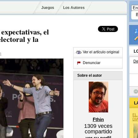
Juegos
Los Autores
 expectativas, el
lectoral y la
L
Ver el artículo original
n
De
Denunciar
Sobre el autor
L
EL
Fthin
DÍ
1309
veces
compartido
ver su perfil