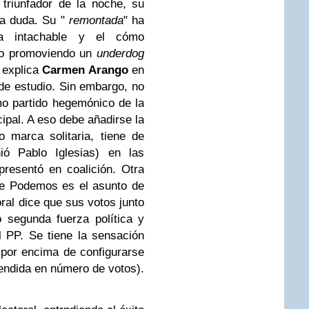
riunfador de la noche, su
ca duda. Su "
remontada
" ha
 intachable y el cómo
rio promoviendo un
underdog
 explica
Carmen Arango
en
 de estudio. Sin embargo, no
o partido hegemónico de la
cipal. A eso debe añadirse la
marca solitaria, tiene de
ió Pablo Iglesias) en las
presentó en coalición. Otra
de Podemos es el asunto de
oral dice que sus votos junto
 segunda fuerza política y
el PP. Se tiene la sensación
 por encima de configurarse
endida en número de votos).