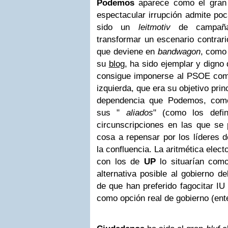
Podemos
aparece como el gran t
espectacular irrupción admite po
sido un
leitmotiv
de campaña
transformar un escenario contra
que deviene en
bandwagon
, como
su
blog
, ha sido ejemplar y digno
consigue imponerse al PSOE com
izquierda, que era su objetivo prin
dependencia que Podemos, como 
sus "
aliados
" (como los defin
circunscripciones en las que se 
cosa a repensar por los líderes 
la confluencia. La aritmética elect
con los de
UP
lo situarían como
alternativa posible al gobierno d
de que han preferido fagocitar IU
como opción real de gobierno (ent