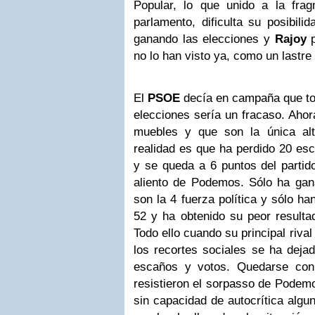
Popular, lo que unido a la frag
parlamento, dificulta su posibili
ganando las elecciones y
Rajoy
p
no lo han visto ya, como un lastre 
El
PSOE
decía en campaña que tod
elecciones sería un fracaso. Ahor
muebles y que son la única alt
realidad es que ha perdido 20 esc
y se queda a 6 puntos del partido
aliento de Podemos. Sólo ha ga
son la 4 fuerza política y sólo h
52 y ha obtenido su peor resulta
Todo ello cuando su principal riva
los recortes sociales se ha deja
escaños y votos. Quedarse con
resistieron el sorpasso de Podemo
sin capacidad de autocrítica algun