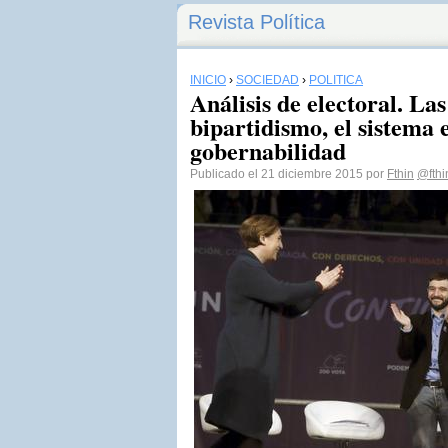
Revista Política
INICIO
›
SOCIEDAD
›
POLÍTICA
Análisis de electoral. Las
bipartidismo, el sistema e
gobernabilidad
Publicado el 21 diciembre 2015 por
Fthin
@fthi