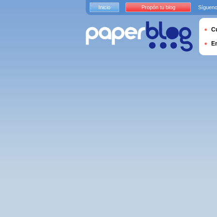
Inicio
Propón tu blog
Sígueno
Cu
E