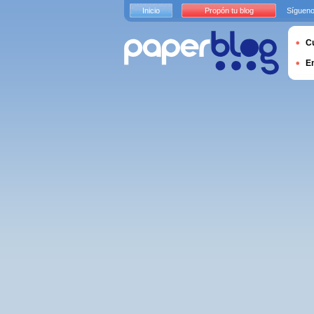
Inicio
Propón tu blog
Sígueno
Cu
E