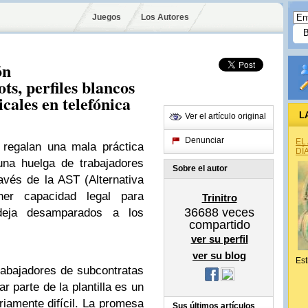
Juegos
Los Autores
ón
s, perfiles blancos
cales en telefónica
L
Ver el artículo original
Denunciar
EL
egalan una mala práctica
DÍ
una huelga de trabajadores
Sobre el autor
avés de la AST (Alternativa
ener capacidad legal para
Trinitro
36688
veces
eja desamparados a los
compartido
ver su perfil
ver su blog
Est
trabajadores de subcontratas
r parte de la plantilla es un
ariamente difícil. La promesa
Sus últimos artículos