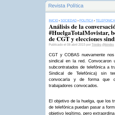
Revista Política
INICIO
›
SOCIEDAD
›
POLÍTICA
›
TELEFÓNICA
Análisis de la conversaci
#HuelgaTotalMovistar, bot
de CGT y elecciones sindi
Publicado el 08 abril 2015 por
Trinitro
@trinitro
CGT y COBAS nuevamente nos r
sindical en la red. Convocaron 
subcontratados de telefónica a tr
Sindical de Telefónica) sin t
convocarla y de forma que d
trabajadores convocados.
El objetivo de la huelga, que los 
de telefónica puedan pasar a forma
objetivo legítimo, pero extraordin