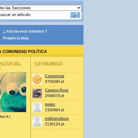
¿ Aún no eres miembro ?
Propón tu blog
A COMUNIDAD POLÍTICA
 AUTOR DEL
TOP MIEMBROS
A
Comunicae
3758385 pt
Clarena Roux
2598579 pt
pukko
2326964 pt
her A.l.
estilosrusticos
2130124 pt