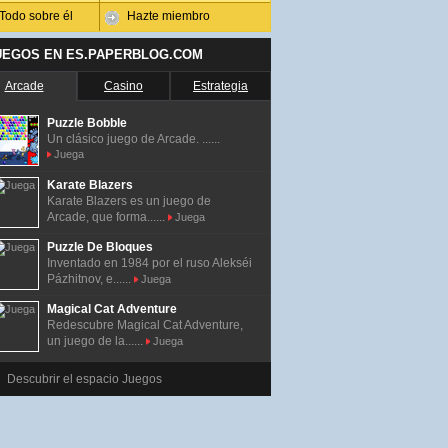
Todo sobre él
Hazte miembro
UEGOS EN ES.PAPERBLOG.COM
Arcade
Casino
Estrategia
Puzzle Bobble
Un clásico juego de Arcade. ......
Juega
Karate Blazers
Karate Blazers es un juego de
Arcade, que forma......
Juega
Puzzle De Bloques
Inventado en 1984 por el ruso Alekséi
Pázhitnov, e......
Juega
Magical Cat Adventure
Redescubre Magical Cat Adventure,
un juego de la......
Juega
Descubrir el espacio Juegos