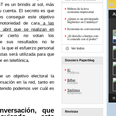
 es un brindis al sol, más
Millora de la teva
 cuenta. El secreto es que
economia empresarial
J
es conseguir este objetivo
¿Quien es un privilegiado
lingüístico en Catalunya?
 notoriedad de cara
a las
Economia no convencional
e abril que se realizan en
or cierto no votan los
¿El derecho a huelga solo
si coincide con el poder?
ue sus resultados no le
 la que el esfuerzo personal
Ver todos
tas será utilizada para que
 en telefónica.
Dossiers Paperblog
IU
Políticos
e un objetivo electoral la
Bilbao
rsación en la red, tanto en
Europa
ntenido podemos ver cuál es
Telefónica
Empresas
nversación, que
Revistas