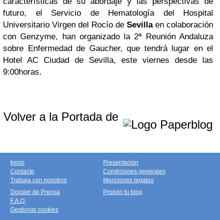
características de su abordaje y las perspectivas de
futuro, el Servicio de Hematología del Hospital
Universitario Virgen del Rocío de
Sevilla
en colaboración
con Genzyme, han organizado la 2ª Reunión Andaluza
sobre Enfermedad de Gaucher, que tendrá lugar en el
Hotel AC Ciudad de Sevilla, este viernes desde las
9:00horas.
Volver a la Portada de
Inicio
Presentación
Contacto
Condiciones generales
Trabaja con nosotros
Menciones legales
Dossier de Prensa
Propón tu blog
F.A.Q.
Gestionar cookies