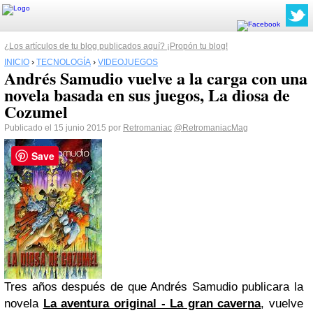
¿Los artículos de tu blog publicados aquí? ¡Propón tu blog!
INICIO
›
TECNOLOGÍA
›
VIDEOJUEGOS
Andrés Samudio vuelve a la carga con una
novela basada en sus juegos, La diosa de
Cozumel
Publicado el 15 junio 2015 por
Retromaniac
@RetromaniacMag
Save
Tres años después de que Andrés Samudio publicara la
novela
La aventura original - La gran caverna
, vuelve