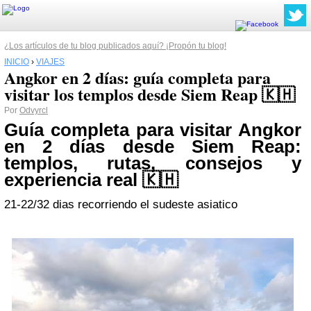
¿Los artículos de tu blog publicados aquí? ¡Propón tu blog!
INICIO
›
VIAJES
Angkor en 2 días: guía completa para
visitar los templos desde Siem Reap 🇰🇭
Por
Odvyrcl
Guía completa para visitar
Angkor
en 2 días desde
Siem Reap
:
templos, rutas, consejos y
experiencia real 🇰🇭
21-22/32 dias recorriendo el sudeste asiatico