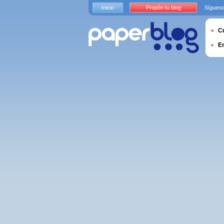
Inicio
Propón tu blog
Sígueno
Cu
E