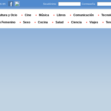
s en
Seudónimo
Contraseña
ltura y Ocio
Cine
Música
Libros
Comunicación
Tecnol
n Femenino
Sexo
Cocina
Salud
Ciencia
Viajes
Ten