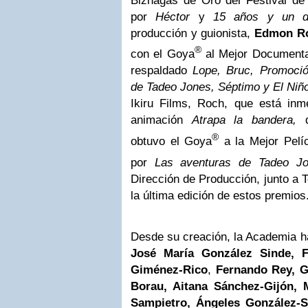
Biznagas de Oro del Festival de
por
Héctor
y
15 años y un 
producción y guionista,
Edmon R
®
con el Goya
al Mejor Document
respaldado
Lope, Bruc, Promoció
de Tadeo Jones, Séptimo y El Niñ
Ikiru Films, Roch, que está inm
animación
Atrapa la bandera,
d
®
obtuvo el Goya
a la Mejor Pelí
por
Las aventuras de Tadeo J
Dirección de Producción, junto a T
la última edición de estos premios
Desde su creación, la Academia h
José María González Sinde, F
Giménez-Rico
,
Fernando Rey, G
Borau, Aitana Sánchez-Gijón, 
Sampietro, Ángeles González-Si