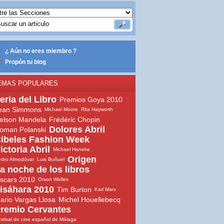
¿ Aún no eres miembro ?
Propón tu blog
EMAS POPULARES
eria del Libro
Premios Goya 2010
ean Simmons
Michael Moore
Rita Hayworth
elson Mandela
Frédéric Chopin
Dolores Abril
oman Polanski
ibeles Fashion Week
ictoria Abril
Michael Haneke
Origen
dro Almodóvar
Luis Buñuel
a noche de los libros
scars 2010
Orson Welles
isáhara 2010
Tim Burton
Karl Marx
ario Vargas Llosa
Michel Houellebecq
remio Cervantes
stival de cine español de Málaga