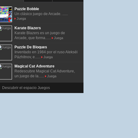
Puzzle Bobble
Un clásico juego de Arcade. ......
Juega
Karate Blazers
Karate Blazers es un juego de
Arcade, que forma......
Juega
Puzzle De Bloques
Inventado en 1984 por el ruso Alekséi
Pázhitnov, e......
Juega
Magical Cat Adventure
Redescubre Magical Cat Adventure,
un juego de la......
Juega
Descubrir el espacio Juegos