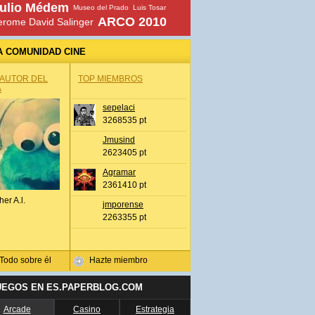
ulio Médem
Museo del Prado
Luis Tosar
ARCO 2010
erome David Salinger
A COMUNIDAD CINE
 AUTOR DEL
TOP MIEMBROS
A
sepelaci
3268535 pt
Jmusind
2623405 pt
Agramar
2361410 pt
her A.l.
jmporense
2263355 pt
Todo sobre él
Hazte miembro
UEGOS EN ES.PAPERBLOG.COM
Arcade
Casino
Estrategia