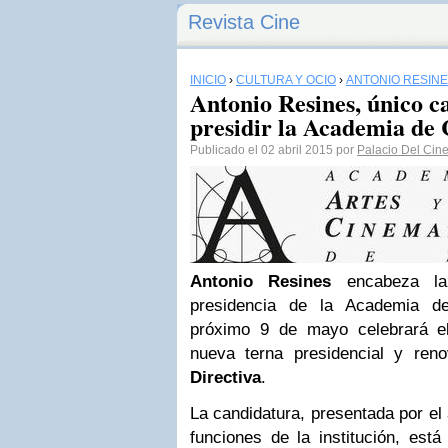
Revista Cine
INICIO
›
CULTURA Y OCIO
›
ANTONIO RESIN
Antonio Resines, único c
presidir la Academia de 
Publicado el 02 abril 2015 por
Palacio Del Cin
Antonio Resines
encabeza la 
presidencia de la Academia de
próximo 9 de mayo celebrará el
nueva terna presidencial y re
Directiva
.
La candidatura, presentada por el 
funciones de la institución, está