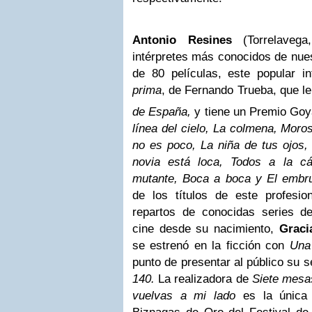
Antonio Resines
(Torrelaveg
intérpretes más conocidos de nues
de 80 películas, este popular i
prima
, de Fernando Trueba, que le 
de España,
y
tiene un Premio Goy
línea del cielo, La colmena, Moro
no es poco, La niña de tus ojos,
novia está loca, Todos a la cá
mutante, Boca a boca y El embr
de los títulos de este profesi
repartos de conocidas series de 
cine desde su nacimiento,
Graci
se estrenó en la ficción con
Una
punto de presentar al público su 
140.
La realizadora de
Siete mesas
vuelvas a mi lado
es la única