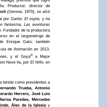
 Málaga, premios que logró
día.
Productor, director de
och
(Gerona, 1970), se alzó
al por
Garbo. El espía,
y ha
n fantasma, Las aventuras
o
. Fundador de la productora
erso en el largometraje de
e Enrique Gato, también
cula de Animación en 2013,
®
ones
, y el Goya
a Mejor
oni Nove lla, por
El Niño,
en
.
a tenido como presidentes a
ernando Trueba, Antonio
erardo Herrero, José Luis
Marisa Paredes, Mercedes
nde, Álex de la Iglesia
y