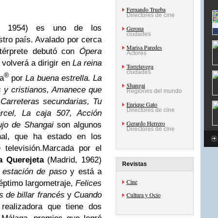
Fernando Trueba
Directores de cine
a, 1954) es uno de los
Gerona
ciudades
tro país. Avalado por cerca
Marisa Paredes
ntérprete debutó con
Ópera
Actores
volverá a dirigir en
La reina
Torrelavega
ciudades
®
a
por
La buena estrella. La
Shangai
s y cristianos, Amanece que
Regiones del mundo
 Carreteras secundarias, Tu
Enrique Gato
Directores de cine
rcel, La caja 507, Acción
Gerardo Herrero
ujo de Shangai
son algunos
Directores de cine
onal, que ha estado en los
televisión.
Marcada por el
a Querejeta
(Madrid, 1962)
Revistas
 estación de paso
y está a
Cine
séptimo largometraje,
Felices
 de billar
francés
y
Cuando
Cultura y Ocio
 realizadora que tiene dos