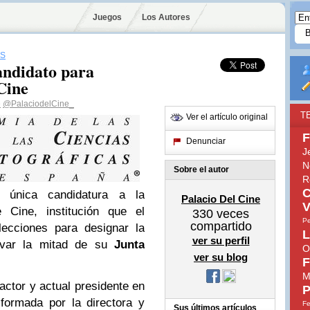
Juegos
Los Autores
ES
andidato para
Cine
e
@PalaciodelCine_
T
Ver el artículo original
F
Denunciar
J
N
Sobre el autor
R
C
única candidatura a la
Palacio Del Cine
V
 Cine, institución que el
330
veces
Pe
compartido
ecciones para designar la
L
ver su perfil
novar la mitad de su
Junta
O
ver su blog
F
M
actor y actual presidente en
P
 formada por la directora y
Fe
Sus últimos artículos