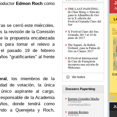
J
roductor
Edmon Roch
como
J
THE LAST PAINTING,
de Chen Hung-i (Taiwán)
gana la Alhambra de Oro
en la X edición del
L
Festival Granada Cines del
Sur
uras se cerró este miércoles,
EL
ras la revisión de la Comisión
X Festival Cines del Sur,
DÍ
Granada, del 3 al 10 de
ue la propuesta encabezada
junio de 2017
os para tomar el relevo a
The Square, de Ruben
Östlund, gana la Palma de
el pasado 19 de febrero
Oro en Cannes 2017
ños “gratificantes” al frente
El Festival Internacional
de Cine de Fuengirola
incorpora una sección de
Webseries
Est
Ver todos
ral
, los miembros de la
idad de votación, la única
Dossiers Paperblog
 único aspirante al cargo,
responsable de la Academia
Enrique González Macho
Productor
años, donde tendrá como
cinematográfico
J
undo a Querejeta y Roch,
Antonio Resines
Actores