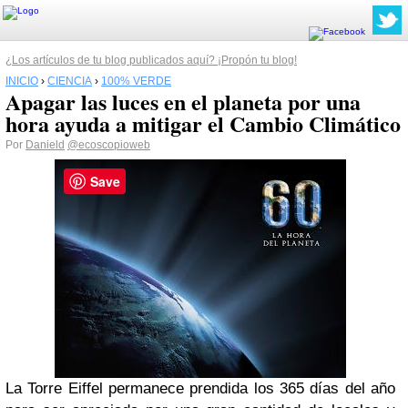
¿Los artículos de tu blog publicados aquí? ¡Propón tu blog!
INICIO
›
CIENCIA
›
100% VERDE
Apagar las luces en el planeta por una
hora ayuda a mitigar el Cambio Climático
Por
Danield
@ecoscopioweb
Save
La Torre Eiffel permanece prendida los 365 días del año