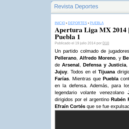
Revista Deportes
INICIO
›
DEPORTES
›
PUEBLA
Apertura Liga MX 2014 | 
Puebla 1
Publicado el 19 julio 2014 por
D10
Un partido colmado de jugadore
Pellerano
,
Alfredo Moreno
, y
Be
de
Arsenal
,
Defensa y Justicia
,
Jujuy
. Todos en el
Tijuana
dirig
Farías
. Mientras que
Puebla
cont
en la defensa. Además, para lo
legendario volante venezolano
dirigidos por el argentino
Rubén 
Efraín Cortés
que se fue expulsad