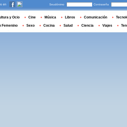
s en
Seudónimo
Contraseña
ltura y Ocio
Cine
Música
Libros
Comunicación
Tecnol
n Femenino
Sexo
Cocina
Salud
Ciencia
Viajes
Ten