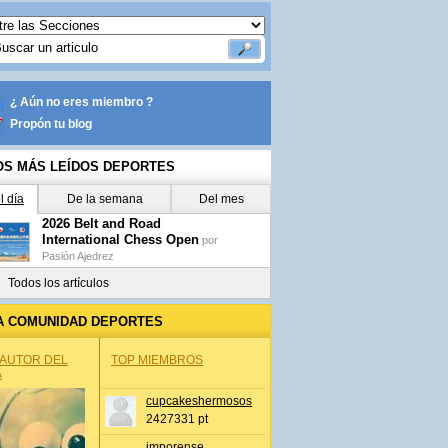
¿ Aún no eres miembro ?
Propón tu blog
OS MÁS LEÍDOS DEPORTES
l día
De la semana
Del mes
2026 Belt and Road
International Chess Open
por
Pasión Ajedrez
Todos los artículos
A COMUNIDAD DEPORTES
 AUTOR DEL
TOP MIEMBROS
A
cupcakeshermosos
2427331 pt
jmporense