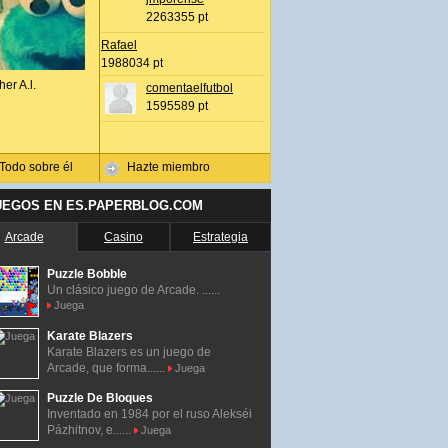
2263355 pt
Rafael
1988034 pt
her A.l.
comentaelfutbol
1595589 pt
Todo sobre él
Hazte miembro
UEGOS EN ES.PAPERBLOG.COM
Arcade
Casino
Estrategia
Puzzle Bobble
Un clásico juego de Arcade. ......
Juega
Karate Blazers
Karate Blazers es un juego de
Arcade, que forma......
Juega
Puzzle De Bloques
Inventado en 1984 por el ruso Alekséi
Pázhitnov, e......
Juega