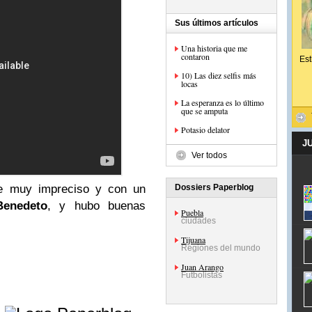
Sus últimos artículos
Una historia que me
contaron
Est
10) Las diez selfis más
locas
La esperanza es lo último
que se amputa
Potasio delator
J
Ver todos
que muy impreciso y con un
Dossiers Paperblog
Benedeto
, y hubo buenas
Puebla
ciudades
Tijuana
Regiones del mundo
Juan Arango
Futbolistas
e