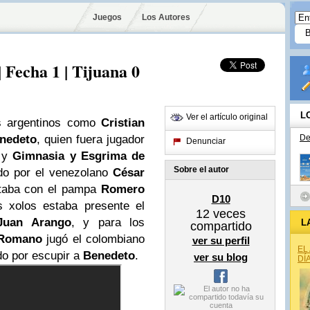
Juegos
Los Autores
Fecha 1 | Tijuana 0
L
Ver el artículo original
s argentinos como
Cristian
nedeto
, quien fuera jugador
De
Denunciar
 y
Gimnasia y Esgrima de
Sobre el autor
ido por el venezolano
César
aba con el pampa
Romero
D10
s xolos estaba presente el
12
veces
Juan Arango
, y para los
L
compartido
Romano
jugó el colombiano
ver su perfil
EL
o por escupir a
Benedeto
.
ver su blog
DÍ