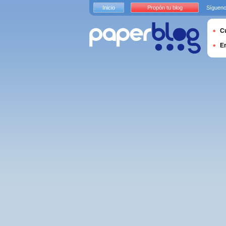
Inicio
Propón tu blog
Sígueno
Cu
E