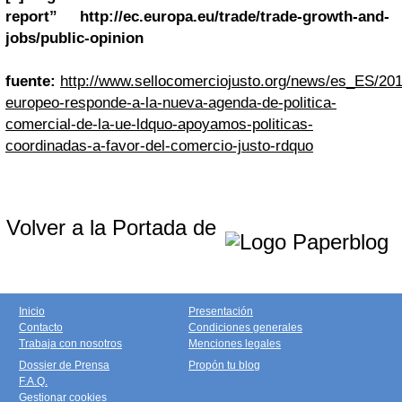
report” http://ec.europa.eu/trade/trade-growth-and-
jobs/public-opinion
fuente:
http://www.sellocomerciojusto.org/news/es_ES/201
europeo-responde-a-la-nueva-agenda-de-politica-
comercial-de-la-ue-ldquo-apoyamos-politicas-
coordinadas-a-favor-del-comercio-justo-rdquo
Volver a la Portada de
Inicio
Presentación
Contacto
Condiciones generales
Trabaja con nosotros
Menciones legales
Dossier de Prensa
Propón tu blog
F.A.Q.
Gestionar cookies