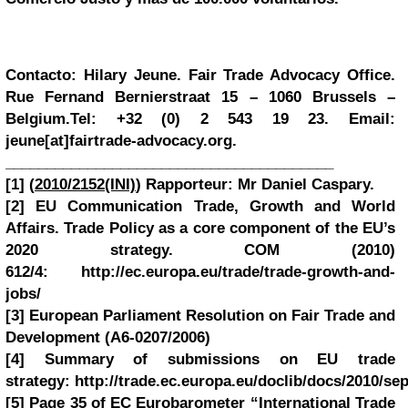
Contacto:
Hilary Jeune. Fair Trade Advocacy Office.
Rue Fernand Bernierstraat 15 – 1060
Brussels
–
Belgium.Tel: +32 (0) 2 543 19 23. Email:
jeune[at]fairtrade-advocacy.org.
________________________________________
[1]
(
2010/2152(INI)
) Rapporteur: Mr Daniel Caspary.
[2]
EU Communication Trade, Growth and World
Affairs. Trade Policy as a core component of the EU’s
2020 strategy. COM (2010)
612/4: http://ec.europa.eu/trade/trade-growth-and-
jobs/
[3]
European Parliament Resolution on Fair Trade and
Development (A6-0207/2006)
[4]
Summary of submissions on EU trade
strategy: http://trade.ec.europa.eu/doclib/docs/2010/s
[5]
Page 35 of EC Eurobarometer “International Trade