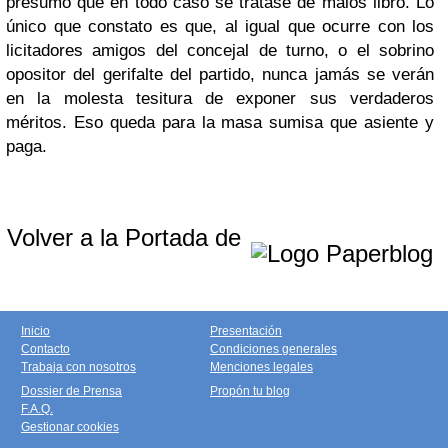
presumo que en todo caso se tratase de malos libro. Lo
único que constato es que, al igual que ocurre con los
licitadores amigos del concejal de turno, o el sobrino
opositor del gerifalte del partido, nunca jamás se verán
en la molesta tesitura de exponer sus verdaderos
méritos. Eso queda para la masa sumisa que asiente y
paga.
Volver a la Portada de
Inicio
Presentación
Contacto
Condiciones generales
Trabaja con nosotros
Menciones legales
Dossier de Prensa
Propón tu blog
F.A.Q.
Gestionar cookies