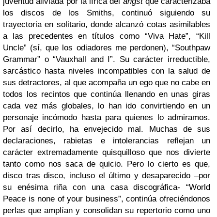
juventud aliviada por la lírica del
angst
que caracterizaba
los discos de los Smiths, continuó siguiendo su
trayectoria en solitario, donde alcanzó cotas asimilables
a las precedentes en títulos como “Viva Hate”, “Kill
Uncle” (sí, que los odiadores me perdonen), “Southpaw
Grammar” o “Vauxhall and I”. Su carácter irreductible,
sarcástico hasta niveles incompatibles con la salud de
sus detractores, al que acompaña un ego que no cabe en
todos los recintos que continúa llenando en unas giras
cada vez más globales, lo han ido convirtiendo en un
personaje incómodo hasta para quienes lo admiramos.
Por así decirlo, ha envejecido mal. Muchas de sus
declaraciones, rabietas e intolerancias reflejan un
carácter extremadamente quisquilloso que nos divierte
tanto como nos saca de quicio. Pero lo cierto es que,
disco tras disco, incluso el último y desaparecido –por
su enésima riña con una casa discográfica- “World
Peace is none of your business”, continúa ofreciéndonos
perlas que amplían y consolidan su repertorio como uno