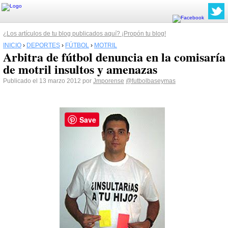
¿Los artículos de tu blog publicados aquí? ¡Propón tu blog!
INICIO
›
DEPORTES
›
FÚTBOL
›
MOTRIL
Arbitra de fútbol denuncia en la comisaría
de motril insultos y amenazas
Publicado el 13 marzo 2012 por
Jmporense
@futbolbaseymas
Save