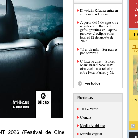
Fo
A
El volcán Kilauea entra en
erupción en Hawái
E
A partir del 3 de agosto se
Gu
reparten 2 millones de
gafas gratuitas en España
para ver el eclipse solar
L
total el 12 de agosto de
2026
EL
“Tres de más”: Ser padres
DÍ
por sorpresa
Crítica de cine - “Spider-
Man: Brand New Day”,
otra vuelta a la relación
entre Peter Parker y MJ
Ver todos
Revistas
Est
100% Verde
Ciencia
Medio Ambiente
NT 2026 (Festival de Cine
Mundo vegetal
J