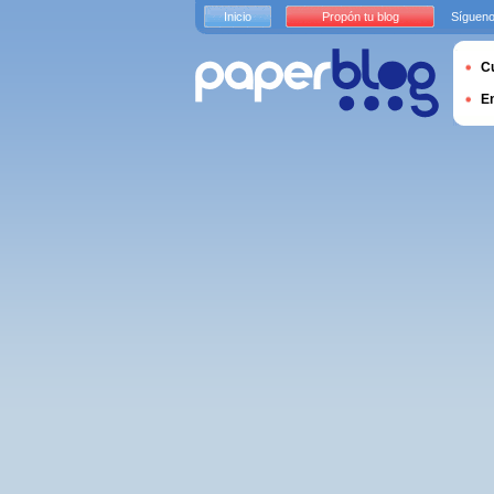
Inicio
Propón tu blog
Sígueno
Cu
E