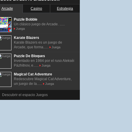
Arcade
Casino
Estrategia
Puzzle Bobble
Un clásico juego de Arcade. ......
Juega
Karate Blazers
Karate Blazers es un juego de
Arcade, que forma......
Juega
Puzzle De Bloques
Inventado en 1984 por el ruso Alekséi
Pázhitnov, e......
Juega
Magical Cat Adventure
Redescubre Magical Cat Adventure,
un juego de la......
Juega
Descubrir el espacio Juegos