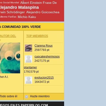
Albert Einstein Frase De
ro Social Mundial
lejandro Malaspina
rwin Schrödinger
Alejandro Goicoechea
Michio Kaku
illermo Fariñas
A COMUNIDAD 100% VERDE
 AUTOR DEL
TOP MIEMBROS
A
Clarena Roux
2597793 pt
cupcakeshermosos
2427175 pt
plantamer
1791579 pt
her A.l.
evolucion2015
1643472 pt
Todo sobre él
Hazte miembro
UEGOS EN ES.PAPERBLOG.COM