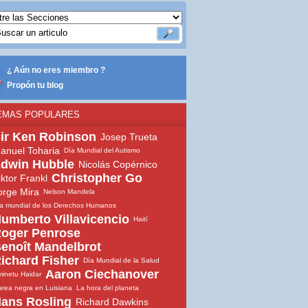
¿ Aún no eres miembro ?
Propón tu blog
EMAS POPULARES
ir Ken Robinson
Josep Trueta
anuel Toharia
Día Mundial del Autismo
dwin Hubble
Nicolás Copérnico
Christopher Go
iktor Frankl
orge Mira
Nelson Mandela
a mundial de los Derechos Humanos
umberto Villavicencio
Haití
oger Penrose
enoît Mandelbrot
ichard Fisher
Día Mundial de la Salud
Aaron Ciechanover
inetu Haidar
rea negra en Luisiana
La hora del planeta
ans Rosling
Richard Dawkins