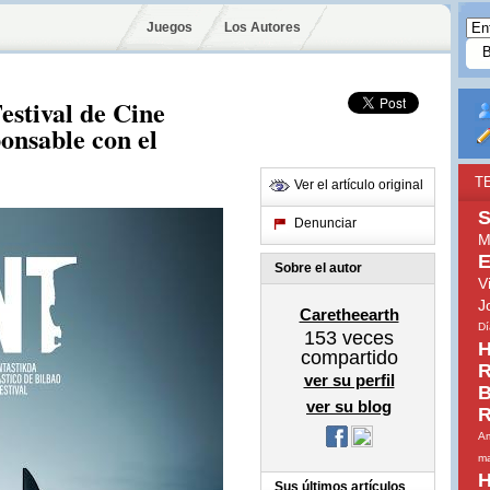
Juegos
Los Autores
estival de Cine
onsable con el
T
Ver el artículo original
S
Denunciar
M
E
Sobre el autor
V
J
Caretheearth
Dí
153
veces
H
compartido
R
ver su perfil
B
ver su blog
R
Am
ma
H
Sus últimos artículos