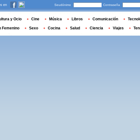
s en
Seudónimo
Contraseña
ltura y Ocio
Cine
Música
Libros
Comunicación
Tecnol
n Femenino
Sexo
Cocina
Salud
Ciencia
Viajes
Ten