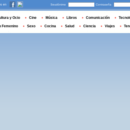
s en
Seudónimo
Contraseña
ltura y Ocio
Cine
Música
Libros
Comunicación
Tecnol
n Femenino
Sexo
Cocina
Salud
Ciencia
Viajes
Ten