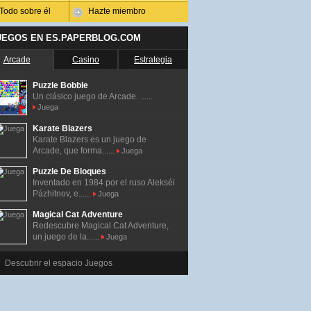
Todo sobre él
Hazte miembro
UEGOS EN ES.PAPERBLOG.COM
Arcade
Casino
Estrategia
Puzzle Bobble
Un clásico juego de Arcade. ......
Juega
Karate Blazers
Karate Blazers es un juego de
Arcade, que forma......
Juega
Puzzle De Bloques
Inventado en 1984 por el ruso Alekséi
Pázhitnov, e......
Juega
Magical Cat Adventure
Redescubre Magical Cat Adventure,
un juego de la......
Juega
Descubrir el espacio Juegos