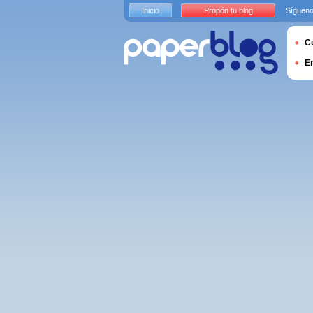
Inicio
Propón tu blog
Sígueno
Cu
E