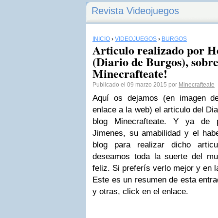
Revista Videojuegos
INICIO
›
VIDEOJUEGOS
›
BURGOS
Articulo realizado por 
(Diario de Burgos), sobre
Minecrafteate!
Publicado el 09 marzo 2015 por
Minecrafteate
Aquí os dejamos (en imagen del
enlace a la web) el articulo del D
blog Minecrafteate. Y ya de 
Jimenes, su amabilidad y el habe
blog para realizar dicho arti
deseamos toda la suerte del m
feliz. Si preferís verlo mejor y en 
Este es un resumen de esta entrad
y otras, click en el enlace.