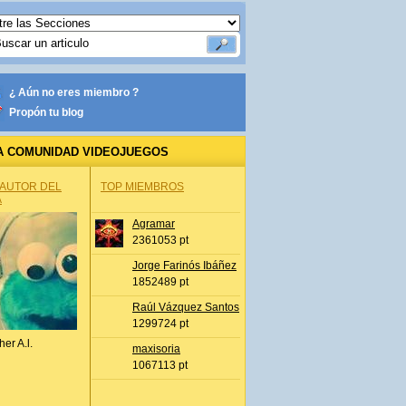
¿ Aún no eres miembro ?
Propón tu blog
A COMUNIDAD VIDEOJUEGOS
 AUTOR DEL
TOP MIEMBROS
A
Agramar
2361053 pt
Jorge Farinós Ibáñez
1852489 pt
Raúl Vázquez Santos
1299724 pt
her A.l.
maxisoria
1067113 pt