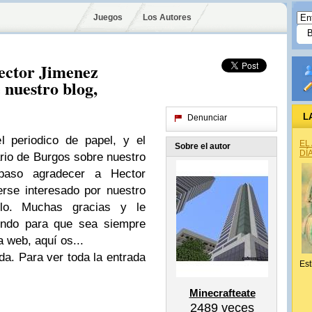
Juegos
Los Autores
Hector Jimenez
 nuestro blog,
L
Denunciar
 periodico de papel, y el
EL
Sobre el autor
DÍ
iario de Burgos sobre nuestro
paso agradecer a Hector
rse interesado por nuestro
culo. Muchas gracias y le
undo para que sea siempre
la web, aquí os...
a. Para ver toda la entrada
Est
Minecrafteate
2489
veces